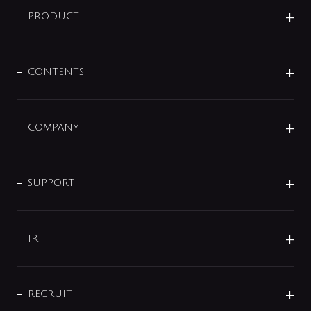
商品に関して
PRODUCT
展示会
混合栓
企業情報
センサー・タッチ水栓
その他
CONTENTS
セットアイテム
MIZUBA（ミズバ）
予洗い水栓
プレパシュ＋
洗面器・手洗器
単水栓
COMPANY
みらいエコ住宅2026
事業について
シャワー
企業情報
インテリア・アクセサリー
SMART FINE BUBBLE
ORIGINAL GRAPHIC
企業理念
SUPPORT
分岐
コーポレートメッセージ
水栓部品
水まわり解決帖
サポート
CSR
バルブ
よくあるご質問
じぶんシャワーが見つかる
会社概要
シャワインフォ
IR
配管システム
お問い合わせ
沿革
配管部材
IENI
IR情報
サポートチャット
ブランド・グループ紹介
キッチン周辺用品
IRニュース
データダウンロード
RECRUIT
事業所案内
バス・空調周辺用品