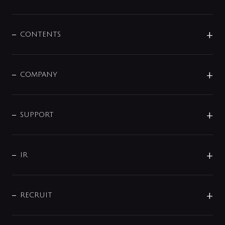
展示会
混合栓
企業情報
センサー・タッチ水栓
その他
CONTENTS
セットアイテム
MIZUBA（ミズバ）
予洗い水栓
プレパシュ＋
洗面器・手洗器
単水栓
COMPANY
みらいエコ住宅2026
事業について
シャワー
企業情報
インテリア・アクセサリー
SMART FINE BUBBLE
ORIGINAL GRAPHIC
企業理念
SUPPORT
分岐
コーポレートメッセージ
水栓部品
水まわり解決帖
サポート
CSR
バルブ
よくあるご質問
じぶんシャワーが見つかる
会社概要
シャワインフォ
IR
配管システム
お問い合わせ
沿革
配管部材
IENI
IR情報
サポートチャット
ブランド・グループ紹介
キッチン周辺用品
IRニュース
データダウンロード
RECRUIT
事業所案内
バス・空調周辺用品
経営情報
節湯水栓・節水水栓について
ショールーム
洗面周辺用品
採用情報
業績・財務情報
環境配慮バルブ登録制度について
水栓金具の製造工程
洗濯機周辺用品