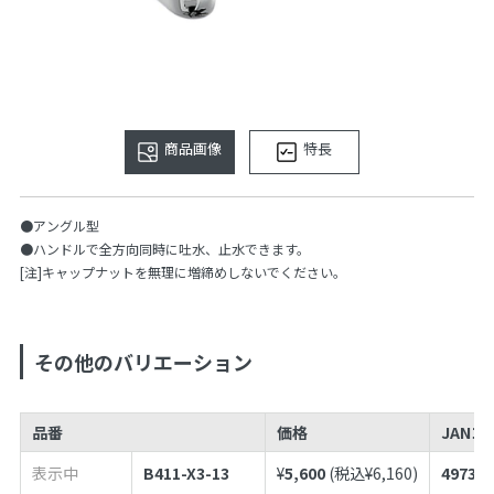
商品画像
特長
●アングル型
●ハンドルで全方向同時に吐水、止水できます。
[注]キャップナットを無理に増締めしないでください。
その他のバリエーション
品番
価格
JANコ
表示中
B411-X3-13
¥
5,600
(税込¥
6,160
)
497398