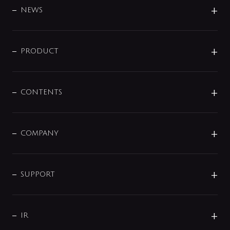
DESIGN
NEWS
ニュースリリース
商品に関して
PRODUCT
展示会
混合栓
企業情報
センサー・タッチ水栓
その他
CONTENTS
セットアイテム
MIZUBA（ミズバ）
予洗い水栓
プレパシュ＋
洗面器・手洗器
単水栓
COMPANY
みらいエコ住宅2026
事業について
シャワー
企業情報
インテリア・アクセサリー
SMART FINE BUBBLE
ORIGINAL GRAPHIC
企業理念
SUPPORT
分岐
コーポレートメッセージ
水栓部品
水まわり解決帖
サポート
CSR
バルブ
よくあるご質問
じぶんシャワーが見つかる
会社概要
シャワインフォ
IR
配管システム
お問い合わせ
沿革