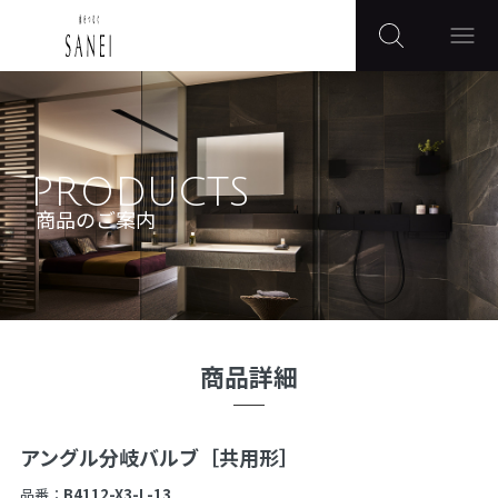
PRODUCTS
商品のご案内
商品詳細
アングル分岐バルブ［共用形］
品番：
B4112-X3-L-13