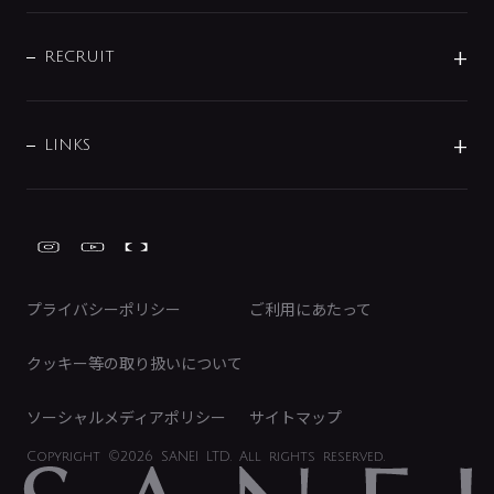
配管部材
IENI
IR情報
サポートチャット
ブランド・グループ紹介
キッチン周辺用品
IRニュース
データダウンロード
RECRUIT
事業所案内
バス・空調周辺用品
経営情報
節湯水栓・節水水栓について
ショールーム
洗面周辺用品
採用情報
業績・財務情報
環境配慮バルブ登録制度について
水栓金具の製造工程
洗濯機周辺用品
募集要項
IRライブラリ
LINKS
みらいエコ住宅2026事業
トイレ周辺用品
株式情報
類似品・模倣品にご注意ください
ガーデニング周辺用品
Global Site
IRカレンダー
工具
FAQ（IR向け）
ディスクロージャーポリシー
免責事項
プライバシーポリシー
ご利用にあたって
IRに関するお問い合わせ
電子公告
クッキー等の取り扱いについて
ソーシャルメディアポリシー
サイトマップ
Copyright
©2026 SANEI LTD.
All rights reserved.