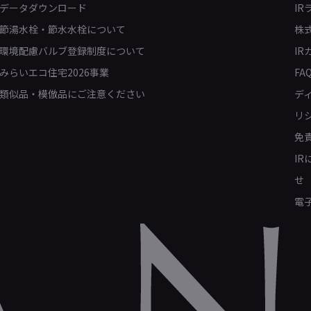
データダウンロード
IR
節湯水栓・節水水栓について
株
環境配慮バルブ登録制度について
IR
みらいエコ住宅2026事業
FA
類似品・模倣品にご注意ください
デ
リ
免
I
せ
電