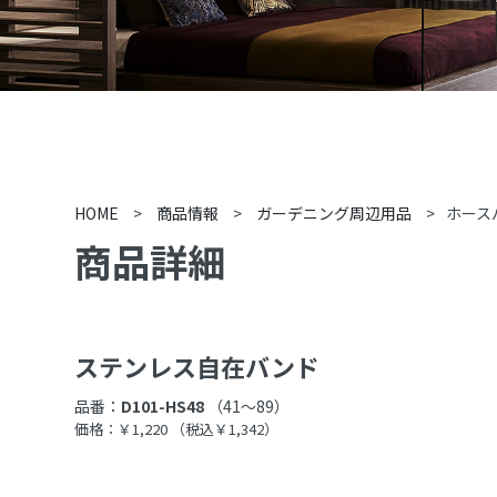
HOME
>
商品情報
>
ガーデニング周辺用品
>
ホース
商品詳細
ステンレス自在バンド
品番：
D101-HS48
（41〜89）
価格：￥1,220
（税込￥1,342）