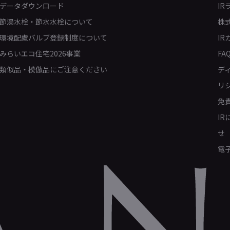
データダウンロード
IR
節湯水栓・節水水栓について
株
環境配慮バルブ登録制度について
IR
みらいエコ住宅2026事業
FA
類似品・模倣品にご注意ください
デ
リ
免
I
せ
電