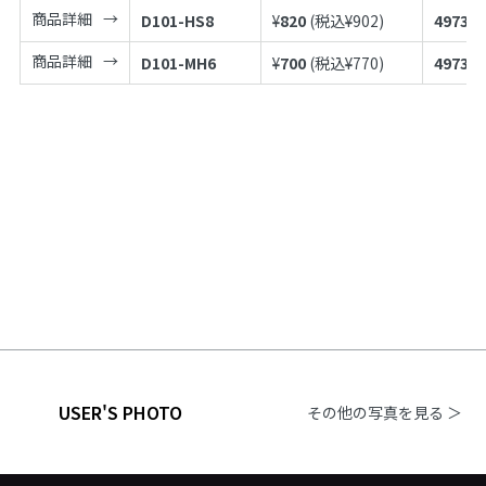
商品詳細
D101-HS8
¥
820
(税込¥
902
)
497398
商品詳細
D101-MH6
¥
700
(税込¥
770
)
497398
USER'S PHOTO
その他の写真を見る ＞