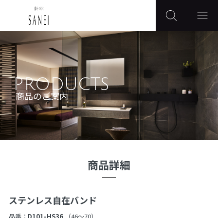
PRODUCTS
商品のご案内
商品詳細
ステンレス自在バンド
品番：
D101-HS36
（46〜70）