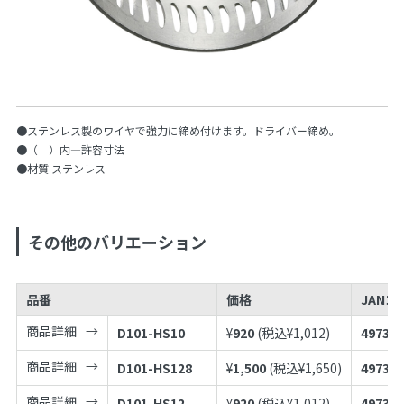
●ステンレス製のワイヤで強力に締め付けます。ドライバー締め。
●（ ）内—許容寸法
●材質 ステンレス
その他のバリエーション
品番
価格
JANコ
商品詳細
D101-HS10
¥
920
(税込¥
1,012
)
497398
商品詳細
D101-HS128
¥
1,500
(税込¥
1,650
)
497398
商品詳細
D101-HS12
¥
920
(税込¥
1,012
)
497398