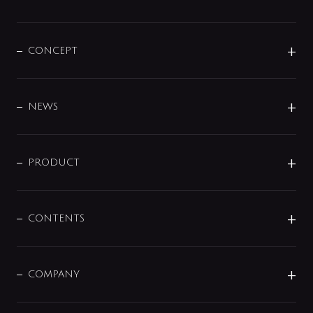
CONCEPT
BRAND
DESIGN
NEWS
ニュースリリース
商品に関して
PRODUCT
展示会
混合栓
企業情報
センサー・タッチ水栓
その他
CONTENTS
セットアイテム
MIZUBA（ミズバ）
予洗い水栓
プレパシュ＋
洗面器・手洗器
単水栓
COMPANY
みらいエコ住宅2026
事業について
シャワー
企業情報
インテリア・アクセサリー