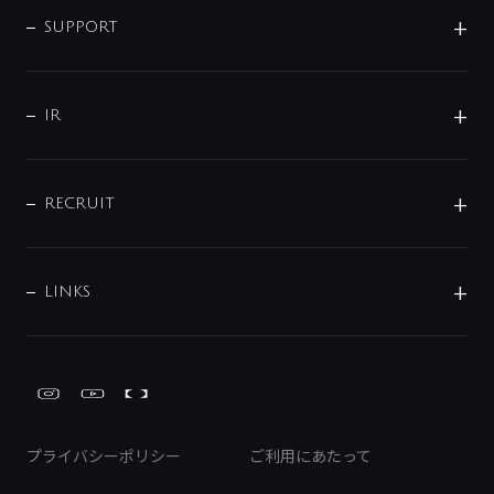
SMART FINE BUBBLE
ORIGINAL GRAPHIC
企業理念
SUPPORT
分岐
コーポレートメッセージ
水栓部品
水まわり解決帖
サポート
CSR
バルブ
よくあるご質問
じぶんシャワーが見つかる
会社概要
シャワインフォ
IR
配管システム
お問い合わせ
沿革
配管部材
IENI
IR情報
サポートチャット
ブランド・グループ紹介
キッチン周辺用品
IRニュース
データダウンロード
RECRUIT
事業所案内
バス・空調周辺用品
経営情報
節湯水栓・節水水栓について
ショールーム
洗面周辺用品
採用情報
業績・財務情報
環境配慮バルブ登録制度について
水栓金具の製造工程
洗濯機周辺用品
募集要項
IRライブラリ
LINKS
みらいエコ住宅2026事業
トイレ周辺用品
株式情報
類似品・模倣品にご注意ください
ガーデニング周辺用品
Global Site
IRカレンダー
工具
FAQ（IR向け）
ディスクロージャーポリシー
免責事項
プライバシーポリシー
ご利用にあたって
IRに関するお問い合わせ