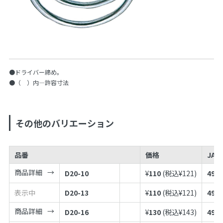
●ドライバー締め。
●（ ）内—許容寸法
その他のバリエーション
品番
価格
JAN
商品詳細
D20-10
¥
110
(税込¥
121
)
4973
表示中
D20-13
¥
110
(税込¥
121
)
4973
商品詳細
D20-16
¥
130
(税込¥
143
)
4973