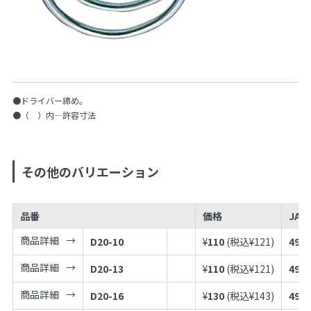
●ドライバー締め。
●（ ）内—許容寸法
その他のバリエーション
品番
価格
JAN
商品詳細
D20-10
¥
110
(税込¥
121
)
4973
商品詳細
D20-13
¥
110
(税込¥
121
)
4973
商品詳細
D20-16
¥
130
(税込¥
143
)
4973