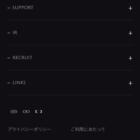
SMART FINE BUBBLE
ORIGINAL GRAPHIC
企業理念
SUPPORT
分岐
コーポレートメッセージ
水栓部品
水まわり解決帖
サポート
CSR
バルブ
よくあるご質問
じぶんシャワーが見つかる
会社概要
シャワインフォ
IR
配管システム
お問い合わせ
沿革
配管部材
IENI
IR情報
サポートチャット
ブランド・グループ紹介
キッチン周辺用品
IRニュース
データダウンロード
RECRUIT
事業所案内
バス・空調周辺用品
経営情報
節湯水栓・節水水栓について
ショールーム
洗面周辺用品
採用情報
業績・財務情報
環境配慮バルブ登録制度について
水栓金具の製造工程
洗濯機周辺用品
募集要項
IRライブラリ
LINKS
みらいエコ住宅2026事業
トイレ周辺用品
株式情報
類似品・模倣品にご注意ください
ガーデニング周辺用品
Global Site
IRカレンダー
工具
FAQ（IR向け）
ディスクロージャーポリシー
免責事項
プライバシーポリシー
ご利用にあたって
IRに関するお問い合わせ