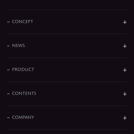
CONCEPT
BRAND
DESIGN
NEWS
ニュースリリース
商品に関して
PRODUCT
展示会
混合栓
企業情報
センサー・タッチ水栓
その他
CONTENTS
セットアイテム
MIZUBA（ミズバ）
予洗い水栓
プレパシュ＋
洗面器・手洗器
単水栓
COMPANY
みらいエコ住宅2026
事業について
シャワー
企業情報
インテリア・アクセサリー