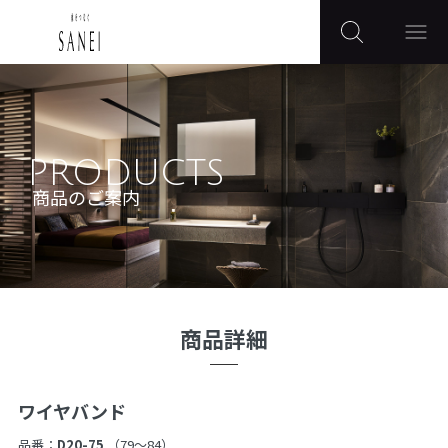
PRODUCTS
商品のご案内
商品詳細
ワイヤバンド
品番：
D20-75
（79〜84）