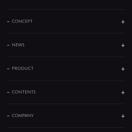
CONCEPT
BRAND
DESIGN
NEWS
ニュースリリース
商品に関して
PRODUCT
展示会
混合栓
企業情報
センサー・タッチ水栓
その他
CONTENTS
セットアイテム
MIZUBA（ミズバ）
予洗い水栓
プレパシュ＋
洗面器・手洗器
単水栓
COMPANY
みらいエコ住宅2026
事業について
シャワー
企業情報
インテリア・アクセサリー