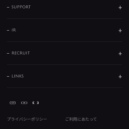
SMART FINE BUBBLE
ORIGINAL GRAPHIC
企業理念
SUPPORT
分岐
コーポレートメッセージ
水栓部品
水まわり解決帖
サポート
CSR
バルブ
よくあるご質問
じぶんシャワーが見つかる
会社概要
シャワインフォ
IR
配管システム
お問い合わせ
沿革
配管部材
IENI
IR情報
サポートチャット
ブランド・グループ紹介
キッチン周辺用品
IRニュース
データダウンロード
RECRUIT
事業所案内
バス・空調周辺用品
経営情報
節湯水栓・節水水栓について
ショールーム
洗面周辺用品
採用情報
業績・財務情報
環境配慮バルブ登録制度について
水栓金具の製造工程
洗濯機周辺用品
募集要項
IRライブラリ
LINKS
みらいエコ住宅2026事業
トイレ周辺用品
株式情報
類似品・模倣品にご注意ください
ガーデニング周辺用品
Global Site
IRカレンダー
工具
FAQ（IR向け）
ディスクロージャーポリシー
免責事項
プライバシーポリシー
ご利用にあたって
IRに関するお問い合わせ