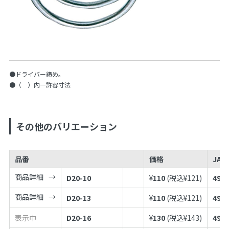
●ドライバー締め。
●（ ）内—許容寸法
その他のバリエーション
品番
価格
JAN
商品詳細
D20-10
¥
110
(税込¥
121
)
4973
商品詳細
D20-13
¥
110
(税込¥
121
)
4973
表示中
D20-16
¥
130
(税込¥
143
)
4973