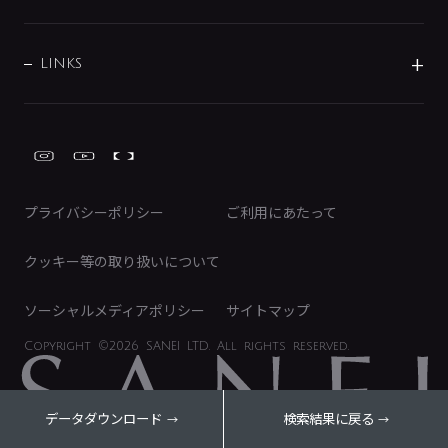
経営情報
節湯水栓・節水水栓について
ショールーム
洗面周辺用品
採用情報
業績・財務情報
環境配慮バルブ登録制度について
水栓金具の製造工程
洗濯機周辺用品
募集要項
IRライブラリ
LINKS
みらいエコ住宅2026事業
トイレ周辺用品
株式情報
類似品・模倣品にご注意ください
ガーデニング周辺用品
Global Site
IRカレンダー
工具
FAQ（IR向け）
ディスクロージャーポリシー
免責事項
プライバシーポリシー
ご利用にあたって
IRに関するお問い合わせ
電子公告
クッキー等の取り扱いについて
ソーシャルメディアポリシー
サイトマップ
Copyright
©2026 SANEI LTD.
All rights reserved.
データダウンロード
検索結果に戻る