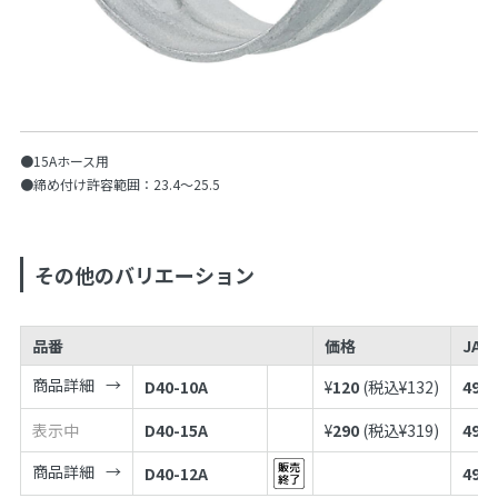
●15Aホース用
●締め付け許容範囲：23.4〜25.5
その他のバリエーション
品番
価格
JAN
商品詳細
D40-10A
¥
120
(税込¥
132
)
4973
表示中
D40-15A
¥
290
(税込¥
319
)
4973
商品詳細
D40-12A
4973