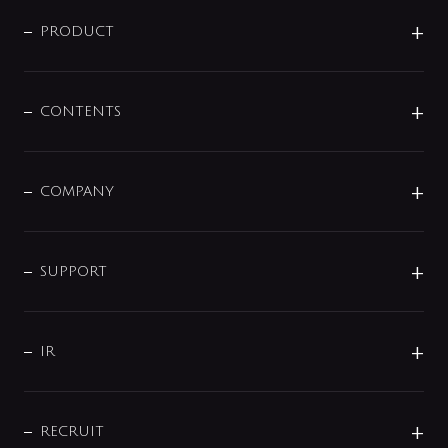
ニュースリリース
商品に関して
PRODUCT
展示会
混合栓
企業情報
センサー・タッチ水栓
その他
CONTENTS
セットアイテム
MIZUBA（ミズバ）
予洗い水栓
プレパシュ＋
洗面器・手洗器
単水栓
COMPANY
みらいエコ住宅2026
事業について
シャワー
企業情報
インテリア・アクセサリー
SMART FINE BUBBLE
ORIGINAL GRAPHIC
企業理念
SUPPORT
分岐
コーポレートメッセージ
水栓部品
水まわり解決帖
サポート
CSR
バルブ
よくあるご質問
じぶんシャワーが見つかる
会社概要
シャワインフォ
IR
配管システム
お問い合わせ
沿革
配管部材
IENI
IR情報
サポートチャット
ブランド・グループ紹介
キッチン周辺用品
IRニュース
データダウンロード
RECRUIT
事業所案内
バス・空調周辺用品