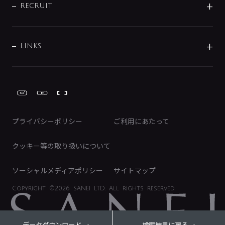
IRニュース
データダウンロード
RECRUIT
事業所案内
バス・空調周辺用品
経営情報
節湯水栓・節水水栓について
ショールーム
洗面周辺用品
採用情報
業績・財務情報
環境配慮バルブ登録制度について
水栓金具の製造工程
洗濯機周辺用品
募集要項
IRライブラリ
LINKS
みらいエコ住宅2026事業
トイレ周辺用品
株式情報
類似品・模倣品にご注意ください
ガーデニング周辺用品
Global Site
IRカレンダー
工具
FAQ（IR向け）
ディスクロージャーポリシー
免責事項
プライバシーポリシー
ご利用にあたって
IRに関するお問い合わせ
電子公告
クッキー等の取り扱いについて
ソーシャルメディアポリシー
サイトマップ
Copyright
©2026 SANEI LTD.
All rights reserved.
データダウンロード
検索結果に戻る