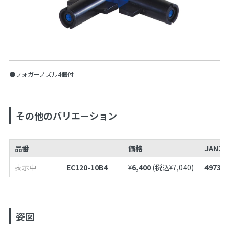
●フォガーノズル4個付
その他のバリエーション
品番
価格
JANコ
表示中
EC120-10B4
¥
6,400
(税込¥
7,040
)
497398
姿図