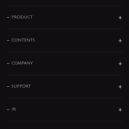
ニュースリリース
商品に関して
PRODUCT
展示会
混合栓
企業情報
センサー・タッチ水栓
その他
CONTENTS
セットアイテム
MIZUBA（ミズバ）
予洗い水栓
プレパシュ＋
洗面器・手洗器
単水栓
COMPANY
みらいエコ住宅2026
事業について
シャワー
企業情報
インテリア・アクセサリー
SMART FINE BUBBLE
ORIGINAL GRAPHIC
企業理念
SUPPORT
分岐
コーポレートメッセージ
水栓部品
水まわり解決帖
サポート
CSR
バルブ
よくあるご質問
じぶんシャワーが見つかる
会社概要
シャワインフォ
IR
配管システム
お問い合わせ
沿革
配管部材
IENI
IR情報
サポートチャット
ブランド・グループ紹介
キッチン周辺用品