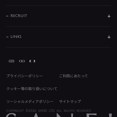
お問い合わせ
沿革
配管部材
IENI
IR情報
サポートチャット
ブランド・グループ紹介
キッチン周辺用品
IRニュース
データダウンロード
RECRUIT
事業所案内
バス・空調周辺用品
経営情報
節湯水栓・節水水栓について
ショールーム
洗面周辺用品
採用情報
業績・財務情報
環境配慮バルブ登録制度について
水栓金具の製造工程
洗濯機周辺用品
募集要項
IRライブラリ
LINKS
みらいエコ住宅2026事業
トイレ周辺用品
株式情報
類似品・模倣品にご注意ください
ガーデニング周辺用品
Global Site
IRカレンダー
工具
FAQ（IR向け）
ディスクロージャーポリシー
免責事項
プライバシーポリシー
ご利用にあたって
IRに関するお問い合わせ
電子公告
クッキー等の取り扱いについて
ソーシャルメディアポリシー
サイトマップ
Copyright
©2026 SANEI LTD.
All rights reserved.