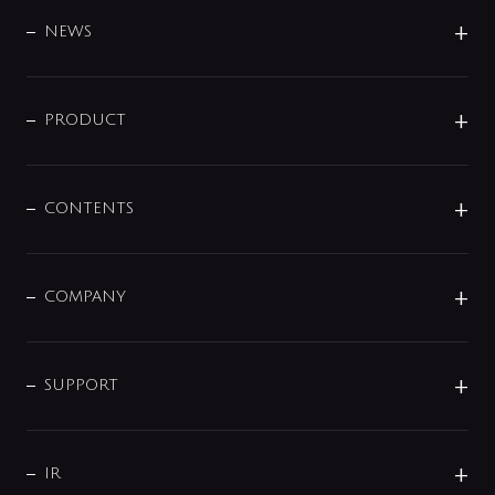
BRAND
DESIGN
NEWS
ニュースリリース
商品に関して
PRODUCT
展示会
混合栓
企業情報
センサー・タッチ水栓
その他
CONTENTS
セットアイテム
MIZUBA（ミズバ）
予洗い水栓
プレパシュ＋
洗面器・手洗器
単水栓
COMPANY
みらいエコ住宅2026
事業について
シャワー
企業情報
インテリア・アクセサリー
SMART FINE BUBBLE
ORIGINAL GRAPHIC
企業理念
SUPPORT
分岐
コーポレートメッセージ
水栓部品
水まわり解決帖
サポート
CSR
バルブ
よくあるご質問
じぶんシャワーが見つかる
会社概要
シャワインフォ
IR
配管システム