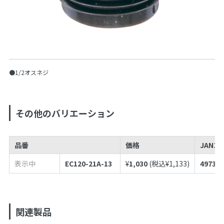
●1/2オスネジ
その他のバリエーション
品番
価格
JANコ
表示中
EC120-21A-13
¥
1,030
(税込¥
1,133
)
497398
関連製品