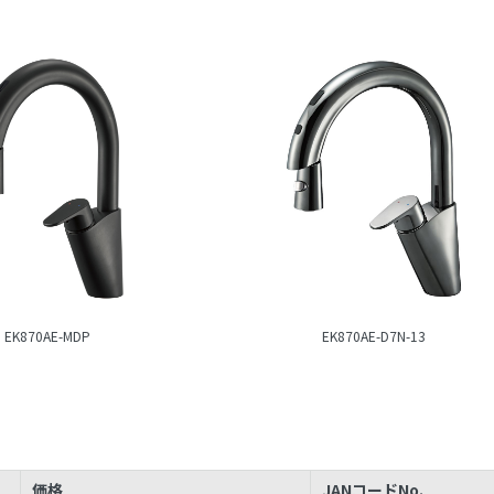
EK870AE-MDP
EK870AE-D7N-13
価格
JANコードNo.