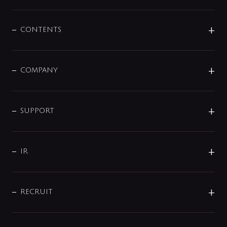
展示会
混合栓
企業情報
センサー・タッチ水栓
その他
CONTENTS
セットアイテム
MIZUBA（ミズバ）
予洗い水栓
プレパシュ＋
洗面器・手洗器
単水栓
COMPANY
みらいエコ住宅2026
事業について
シャワー
企業情報
インテリア・アクセサリー
SMART FINE BUBBLE
ORIGINAL GRAPHIC
企業理念
SUPPORT
分岐
コーポレートメッセージ
水栓部品
水まわり解決帖
サポート
CSR
バルブ
よくあるご質問
じぶんシャワーが見つかる
会社概要
シャワインフォ
IR
配管システム
お問い合わせ
沿革
配管部材
IENI
IR情報
サポートチャット
ブランド・グループ紹介
キッチン周辺用品
IRニュース
データダウンロード
RECRUIT
事業所案内
バス・空調周辺用品
経営情報
節湯水栓・節水水栓について
ショールーム
洗面周辺用品
採用情報
業績・財務情報
環境配慮バルブ登録制度について
水栓金具の製造工程
洗濯機周辺用品