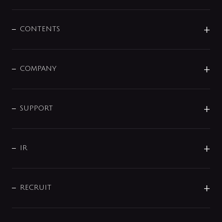
展示会
混合栓
企業情報
センサー・タッチ水栓
その他
CONTENTS
セットアイテム
MIZUBA（ミズバ）
予洗い水栓
プレパシュ＋
洗面器・手洗器
単水栓
COMPANY
みらいエコ住宅2026
事業について
シャワー
企業情報
インテリア・アクセサリー
SMART FINE BUBBLE
ORIGINAL GRAPHIC
企業理念
SUPPORT
分岐
コーポレートメッセージ
水栓部品
水まわり解決帖
サポート
CSR
バルブ
よくあるご質問
じぶんシャワーが見つかる
会社概要
シャワインフォ
IR
配管システム
お問い合わせ
沿革
配管部材
IENI
IR情報
サポートチャット
ブランド・グループ紹介
キッチン周辺用品
IRニュース
データダウンロード
RECRUIT
事業所案内
バス・空調周辺用品
経営情報
節湯水栓・節水水栓について
ショールーム
洗面周辺用品
採用情報
業績・財務情報
環境配慮バルブ登録制度について
水栓金具の製造工程
洗濯機周辺用品