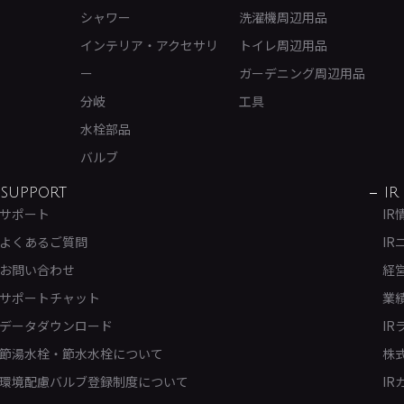
シャワー
洗濯機周辺用品
インテリア・アクセサリ
トイレ周辺用品
ー
ガーデニング周辺用品
分岐
工具
水栓部品
バルブ
SUPPORT
IR
サポート
IR
よくあるご質問
IR
お問い合わせ
経
サポートチャット
業
データダウンロード
IR
節湯水栓・節水水栓について
株
環境配慮バルブ登録制度について
IR