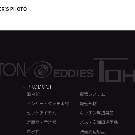
ER'S PHOTO
PRODUCT
混合栓
配管システム
センサー・タッチ水栓
配管部材
セットアイテム
キッチン周辺用品
洗面器・手洗器
バス・空調周辺用品
単水栓
洗面周辺用品