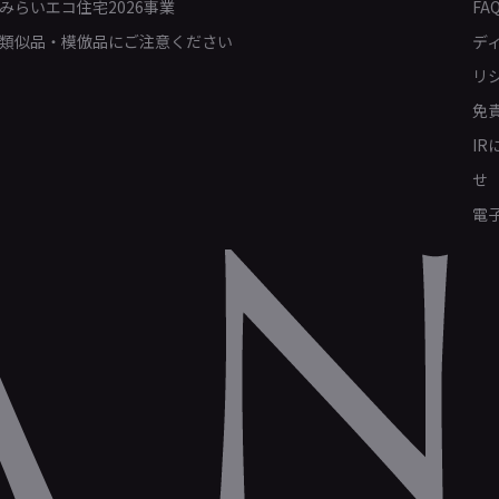
みらいエコ住宅2026事業
FA
類似品・模倣品にご注意ください
デ
リ
免
I
せ
電