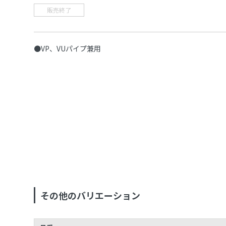
販売終了
●VP、VUパイプ兼用
その他のバリエーション