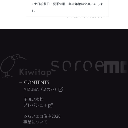
※土日祝祭日・夏季休暇・年末年始は休業いたしま
す。
その他の写真を見る ＞
CONTENTS
MIZUBA（ミズバ）
予洗い水栓
プレパシュ＋
みらいエコ住宅2026
事業について