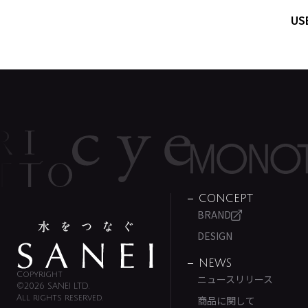
US
CONCEPT
BRAND
DESIGN
NEWS
Copyright
ニュースリリース
©2026 SANEI LTD.
All rights reserved.
商品に関して