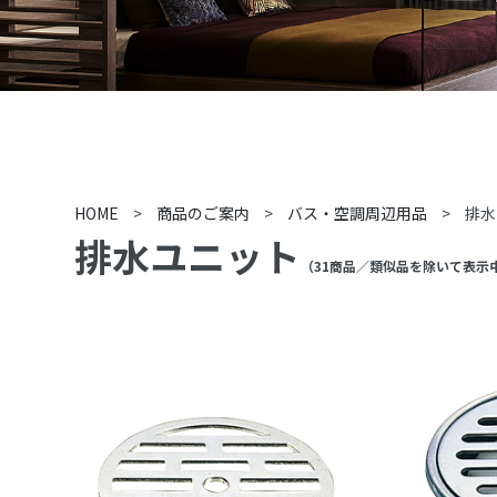
HOME
>
商品のご案内
>
バス・空調周辺用品
>
排水
排水ユニット
（
31
商品
／類似品を除いて表示