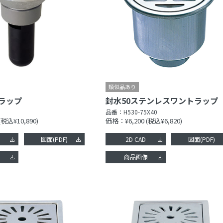
ラップ
封水50ステンレスワントラップ
品番：
H530-75X40
(税込¥10,890)
価格：¥6,200
(税込¥6,820)
図面(PDF)
2D CAD
図面(PDF)
像
商品画像