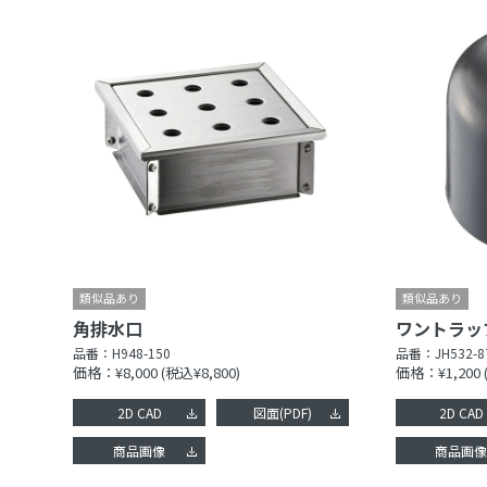
角排水口
ワントラッ
品番：
H948-150
品番：
JH532-8
価格：¥8,000
(税込¥8,800)
価格：¥1,200
2D CAD
図面(PDF)
2D CAD
商品画像
商品画