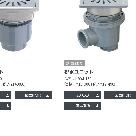
ト
排水ユニット
0
品番：
H904-150
0
(税込¥14,080)
価格：¥15,900
(税込¥17,490)
図面(PDF)
2D CAD
図面(PDF)
像
商品画像