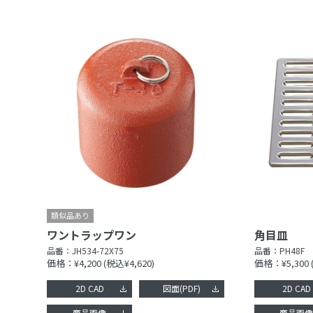
ワントラップワン
角目皿
品番：
JH534-72X75
品番：
PH48F
価格：¥4,200
(税込¥4,620)
価格：¥5,300
2D CAD
図面(PDF)
2D CAD
商品画像
商品画