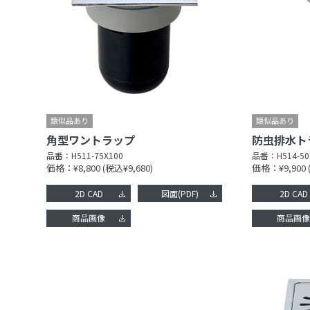
角型ワントラップ
防虫排水ト
品番：
H511-75X100
品番：
H514-50
価格：¥8,800
(税込¥9,680)
価格：¥9,900
2D CAD
図面(PDF)
2D CAD
商品画像
商品画