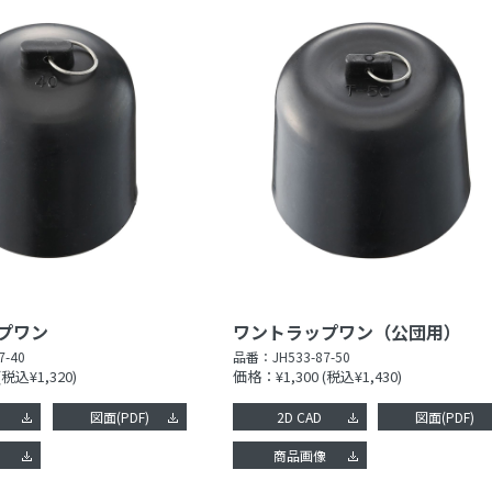
プワン
ワントラップワン（公団用）
7-40
品番：
JH533-87-50
(税込¥1,320)
価格：¥1,300
(税込¥1,430)
図面(PDF)
2D CAD
図面(PDF)
像
商品画像