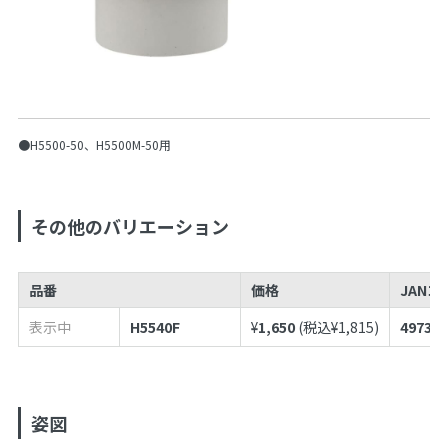
●H5500-50、H5500M-50用
その他のバリエーション
品番
価格
JANコ
表示中
H5540F
¥
1,650
(税込¥
1,815
)
497398
姿図