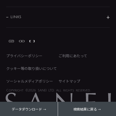
経営情報
節湯水栓・節水水栓について
ショールーム
洗面周辺用品
採用情報
業績・財務情報
環境配慮バルブ登録制度について
水栓金具の製造工程
洗濯機周辺用品
募集要項
IRライブラリ
LINKS
みらいエコ住宅2026事業
トイレ周辺用品
株式情報
類似品・模倣品にご注意ください
ガーデニング周辺用品
Global Site
IRカレンダー
工具
FAQ（IR向け）
ディスクロージャーポリシー
免責事項
プライバシーポリシー
ご利用にあたって
IRに関するお問い合わせ
電子公告
クッキー等の取り扱いについて
ソーシャルメディアポリシー
サイトマップ
Copyright
©2026 SANEI LTD.
All rights reserved.
データダウンロード
検索結果に戻る