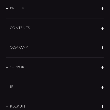
ニュースリリース
商品に関して
PRODUCT
展示会
混合栓
企業情報
センサー・タッチ水栓
その他
CONTENTS
セットアイテム
MIZUBA（ミズバ）
予洗い水栓
プレパシュ＋
洗面器・手洗器
単水栓
COMPANY
みらいエコ住宅2026
事業について
シャワー
企業情報
インテリア・アクセサリー
SMART FINE BUBBLE
ORIGINAL GRAPHIC
企業理念
SUPPORT
分岐
コーポレートメッセージ
水栓部品
水まわり解決帖
サポート
CSR
バルブ
よくあるご質問
じぶんシャワーが見つかる
会社概要
シャワインフォ
IR
配管システム
お問い合わせ
沿革
配管部材
IENI
IR情報
サポートチャット
ブランド・グループ紹介
キッチン周辺用品
IRニュース
データダウンロード
RECRUIT
事業所案内
バス・空調周辺用品