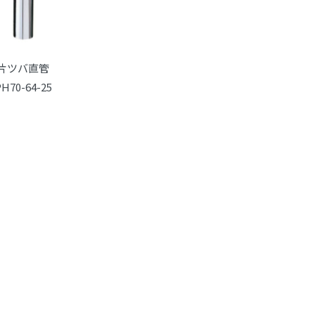
片ツバ直管
PH70-64-25