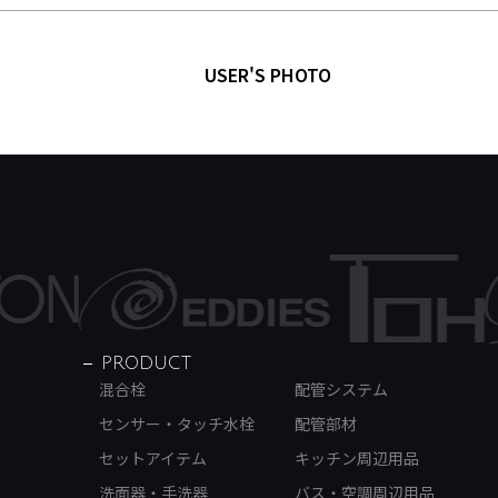
USER'S PHOTO
PRODUCT
混合栓
配管システム
センサー・タッチ水栓
配管部材
セットアイテム
キッチン周辺用品
洗面器・手洗器
バス・空調周辺用品