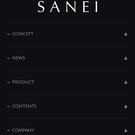
CONCEPT
BRAND
DESIGN
NEWS
ニュースリリース
商品に関して
PRODUCT
展示会
混合栓
企業情報
センサー・タッチ水栓
その他
CONTENTS
セットアイテム
MIZUBA（ミズバ）
予洗い水栓
プレパシュ＋
洗面器・手洗器
単水栓
COMPANY