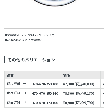
●金属製SトラップおよびPトラップ用
●品番の最後はパイプ径X幅D
その他のバリエーション
品番
価格
JA
商品詳細
H70-670-25X100
¥
7,300
(税込¥
8,030
)
49
商品詳細
H70-670-25X140
¥
8,300
(税込¥
9,130
)
49
商品詳細
H70-670-32X100
¥
8,900
(税込¥
9,790
)
49