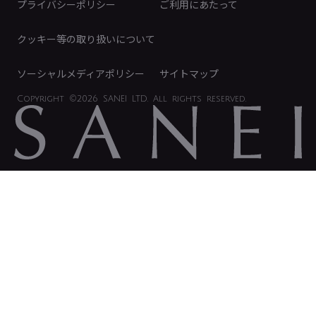
プライバシーポリシー
ご利用にあたって
IRに関するお問い合わせ
電子公告
クッキー等の取り扱いについて
ソーシャルメディアポリシー
サイトマップ
Copyright
©2026 SANEI LTD.
All rights reserved.