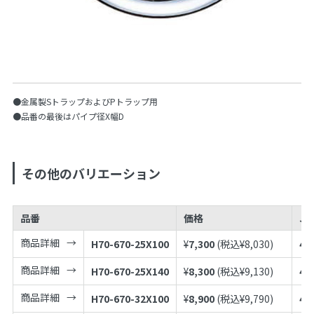
●金属製SトラップおよびPトラップ用
●品番の最後はパイプ径X幅D
その他のバリエーション
品番
価格
JA
商品詳細
H70-670-25X100
¥
7,300
(税込¥
8,030
)
49
商品詳細
H70-670-25X140
¥
8,300
(税込¥
9,130
)
49
商品詳細
H70-670-32X100
¥
8,900
(税込¥
9,790
)
49