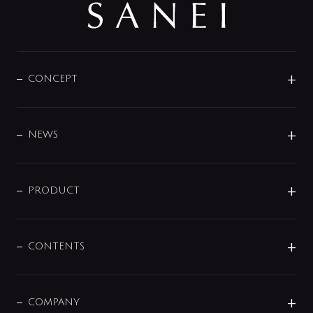
CONCEPT
BRAND
DESIGN
NEWS
ニュースリリース
商品に関して
PRODUCT
展示会
混合栓
企業情報
センサー・タッチ水栓
その他
CONTENTS
セットアイテム
MIZUBA（ミズバ）
予洗い水栓
プレパシュ＋
洗面器・手洗器
単水栓
COMPANY