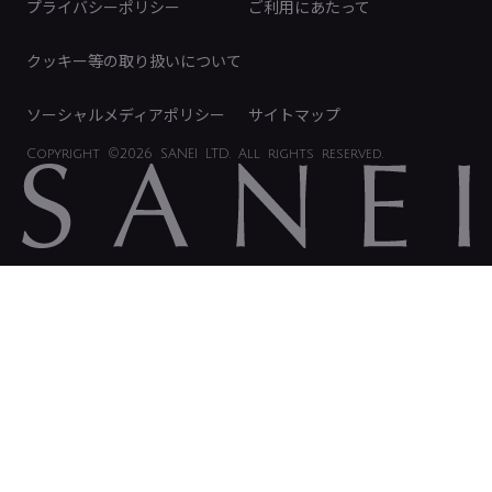
プライバシーポリシー
ご利用にあたって
IRに関するお問い合わせ
電子公告
クッキー等の取り扱いについて
ソーシャルメディアポリシー
サイトマップ
Copyright
©2026 SANEI LTD.
All rights reserved.