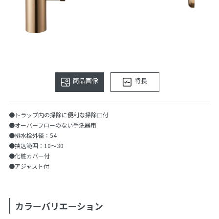
商品画像
特長
●トラップ内の掃除に便利な掃除口付
●オーバーフローのない手洗器用
●排水栓外径：54
●挟込範囲：10〜30
●化粧カバー付
●アジャスト付
カラーバリエーション