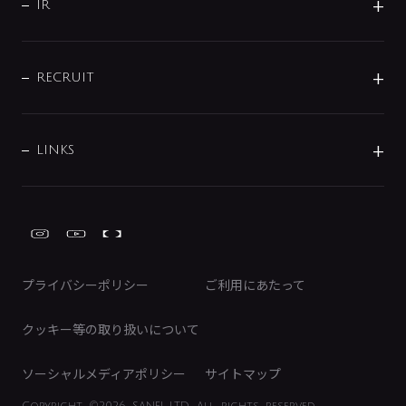
よくあるご質問
じぶんシャワーが見つかる
会社概要
シャワインフォ
IR
配管システム
お問い合わせ
沿革
配管部材
IENI
IR情報
サポートチャット
ブランド・グループ紹介
キッチン周辺用品
IRニュース
データダウンロード
RECRUIT
事業所案内
バス・空調周辺用品
経営情報
節湯水栓・節水水栓について
ショールーム
洗面周辺用品
採用情報
業績・財務情報
環境配慮バルブ登録制度について
水栓金具の製造工程
洗濯機周辺用品
募集要項
IRライブラリ
LINKS
みらいエコ住宅2026事業
トイレ周辺用品
株式情報
類似品・模倣品にご注意ください
ガーデニング周辺用品
Global Site
IRカレンダー
工具
FAQ（IR向け）
ディスクロージャーポリシー
免責事項
プライバシーポリシー
ご利用にあたって
IRに関するお問い合わせ
電子公告
クッキー等の取り扱いについて
ソーシャルメディアポリシー
サイトマップ