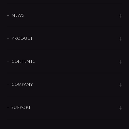
BRAND
DESIGN
NEWS
ニュースリリース
商品に関して
PRODUCT
展示会
混合栓
企業情報
センサー・タッチ水栓
その他
CONTENTS
セットアイテム
MIZUBA（ミズバ）
予洗い水栓
プレパシュ＋
洗面器・手洗器
単水栓
COMPANY
みらいエコ住宅2026
事業について
シャワー
企業情報
インテリア・アクセサリー
SMART FINE BUBBLE
ORIGINAL GRAPHIC
企業理念
SUPPORT
分岐
コーポレートメッセージ
水栓部品
水まわり解決帖
サポート
CSR
バルブ