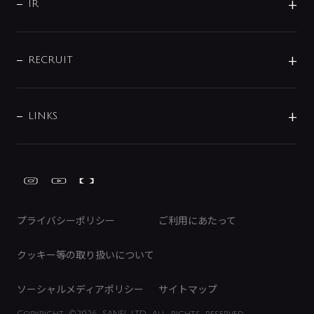
よくあるご質問
じぶんシャワーが見つかる
会社概要
シャワインフォ
IR
配管システム
お問い合わせ
沿革
配管部材
IENI
IR情報
サポートチャット
ブランド・グループ紹介
キッチン周辺用品
IRニュース
データダウンロード
RECRUIT
事業所案内
バス・空調周辺用品
経営情報
節湯水栓・節水水栓について
ショールーム
洗面周辺用品
採用情報
業績・財務情報
環境配慮バルブ登録制度について
水栓金具の製造工程
洗濯機周辺用品
募集要項
IRライブラリ
LINKS
みらいエコ住宅2026事業
トイレ周辺用品
株式情報
類似品・模倣品にご注意ください
ガーデニング周辺用品
Global Site
IRカレンダー
工具
FAQ（IR向け）
ディスクロージャーポリシー
免責事項
プライバシーポリシー
ご利用にあたって
IRに関するお問い合わせ
電子公告
クッキー等の取り扱いについて
ソーシャルメディアポリシー
サイトマップ