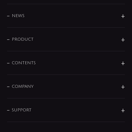
BRAND
DESIGN
NEWS
ニュースリリース
商品に関して
PRODUCT
展示会
混合栓
企業情報
センサー・タッチ水栓
その他
CONTENTS
セットアイテム
MIZUBA（ミズバ）
予洗い水栓
プレパシュ＋
洗面器・手洗器
単水栓
COMPANY
みらいエコ住宅2026
事業について
シャワー
企業情報
インテリア・アクセサリー
SMART FINE BUBBLE
ORIGINAL GRAPHIC
企業理念
SUPPORT
分岐
コーポレートメッセージ
水栓部品
水まわり解決帖
サポート
CSR
バルブ