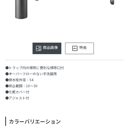
商品画像
特長
●トラップ内の掃除に便利な掃除口付
●オーバーフローのない手洗器用
●排水栓外径：54
●挟込範囲：10〜30
●化粧カバー付
●アジャスト付
カラーバリエーション