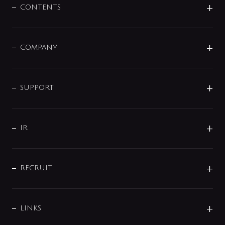
センサー・タッチ水栓
その他
CONTENTS
セットアイテム
MIZUBA（ミズバ）
予洗い水栓
プレパシュ＋
洗面器・手洗器
単水栓
COMPANY
みらいエコ住宅2026
事業について
シャワー
企業情報
インテリア・アクセサリー
SMART FINE BUBBLE
ORIGINAL GRAPHIC
企業理念
SUPPORT
分岐
コーポレートメッセージ
水栓部品
水まわり解決帖
サポート
CSR
バルブ
よくあるご質問
じぶんシャワーが見つかる
会社概要
シャワインフォ
IR
配管システム
お問い合わせ
沿革
配管部材
IENI
IR情報
サポートチャット
ブランド・グループ紹介
キッチン周辺用品
IRニュース
データダウンロード
RECRUIT
事業所案内
バス・空調周辺用品
経営情報
節湯水栓・節水水栓について
ショールーム
洗面周辺用品
採用情報
業績・財務情報
環境配慮バルブ登録制度について
水栓金具の製造工程
洗濯機周辺用品
募集要項
IRライブラリ
LINKS
みらいエコ住宅2026事業
トイレ周辺用品
株式情報
類似品・模倣品にご注意ください
ガーデニング周辺用品