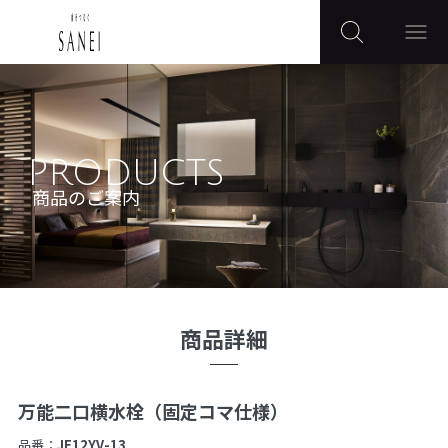
PRODUCTS
商品のご案内
商品詳細
万能二口横水栓（固定コマ仕様）
品番：
JF12YV-13