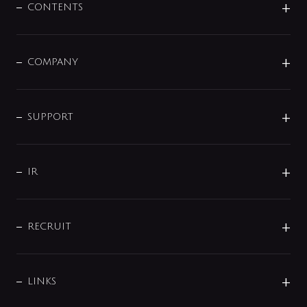
センサー・タッチ水栓
その他
CONTENTS
セットアイテム
MIZUBA（ミズバ）
予洗い水栓
プレパシュ＋
洗面器・手洗器
単水栓
COMPANY
みらいエコ住宅2026
事業について
シャワー
企業情報
インテリア・アクセサリー
SMART FINE BUBBLE
ORIGINAL GRAPHIC
企業理念
SUPPORT
分岐
コーポレートメッセージ
水栓部品
水まわり解決帖
サポート
CSR
バルブ
よくあるご質問
じぶんシャワーが見つかる
会社概要
シャワインフォ
IR
配管システム
お問い合わせ
沿革
配管部材
IENI
IR情報
サポートチャット
ブランド・グループ紹介
キッチン周辺用品
IRニュース
データダウンロード
RECRUIT
事業所案内
バス・空調周辺用品
経営情報
節湯水栓・節水水栓について
ショールーム
洗面周辺用品
採用情報
業績・財務情報
環境配慮バルブ登録制度について
水栓金具の製造工程
洗濯機周辺用品
募集要項
IRライブラリ
LINKS
みらいエコ住宅2026事業
トイレ周辺用品
株式情報
類似品・模倣品にご注意ください
ガーデニング周辺用品