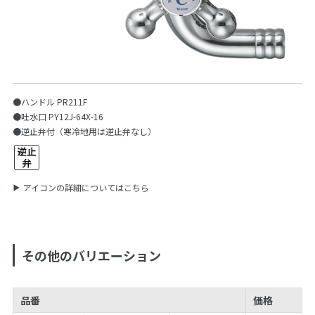
●ハンドル PR211F
●吐水口 PY12J-64X-16
●逆止弁付（寒冷地用は逆止弁なし）
アイコンの詳細についてはこちら
その他のバリエーション
品番
価格