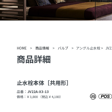
HOME
>
商品情報
>
バルブ
>
アングル止水栓
>
JV2
商品詳細
止水栓本体［共用形］
品番：
JV22A-X3-13
価格：￥3,800
（税込￥4,180）