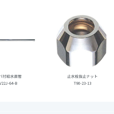
バ付給水直管
止水栓抜止ナット
V22J-64-B
T90-23-13