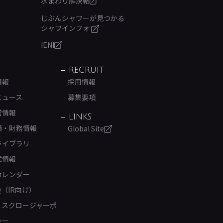
水まわり解決帖
じぶんシャワーが見つかる
シャワインフォ
IENI
RECRUIT
情報
採用情報
ニュース
募集要項
営情報
LINKS
績・財務情報
Global Site
ライブラリ
式情報
カレンダー
Q（IR向け）
ィスクロージャーポ
シー