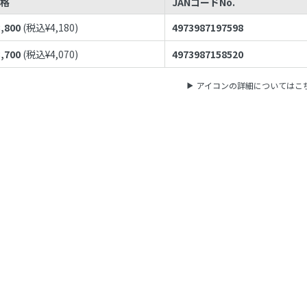
価格
JANコードNo.
3,800
(税込¥
4,180
)
4973987197598
3,700
(税込¥
4,070
)
4973987158520
アイコンの詳細についてはこ