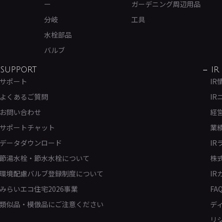
ー
ガーデニング周辺用品
分岐
工具
水栓部品
バルブ
SUPPORT
IR
サポート
IR
よくあるご質問
IR
お問い合わせ
経
サポートチャット
業
データダウンロード
IR
節湯水栓・節水水栓について
株
環境配慮バルブ登録制度について
IR
みらいエコ住宅2026事業
FA
類似品・模倣品にご注意ください
デ
リ