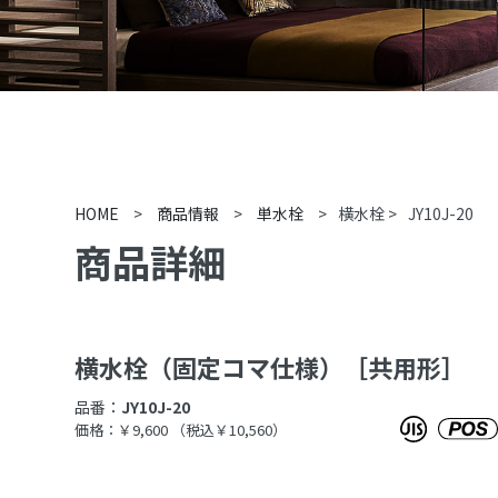
HOME
>
商品情報
>
単水栓
>
横水栓
>
JY10J-20
商品詳細
横水栓（固定コマ仕様）［共用形］
品番：
JY10J-20
価格：￥9,600
（税込￥10,560）