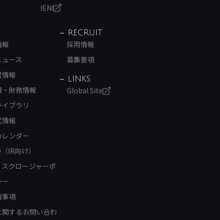
IENI
RECRUIT
情報
採用情報
ニュース
募集要項
営情報
LINKS
績・財務情報
Global Site
ライブラリ
式情報
カレンダー
Q（IR向け）
ィスクロージャーポ
シー
責事項
Rに関するお問い合わ