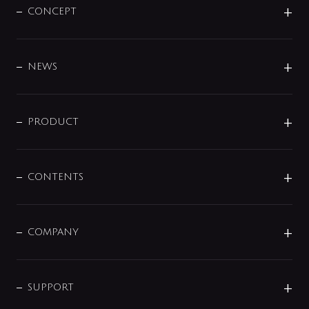
CONCEPT
BRAND
DESIGN
NEWS
ニュースリリース
商品に関して
PRODUCT
展示会
混合栓
企業情報
センサー・タッチ水栓
その他
CONTENTS
セットアイテム
MIZUBA（ミズバ）
予洗い水栓
プレパシュ＋
洗面器・手洗器
単水栓
COMPANY
みらいエコ住宅2026
事業について
シャワー
企業情報
インテリア・アクセサリー
SMART FINE BUBBLE
ORIGINAL GRAPHIC
企業理念
SUPPORT
分岐
コーポレートメッセージ
水栓部品