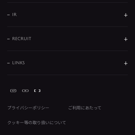
水まわり解決帖
サポート
CSR
バルブ
よくあるご質問
じぶんシャワーが見つかる
会社概要
シャワインフォ
IR
配管システム
お問い合わせ
沿革
配管部材
IENI
IR情報
サポートチャット
ブランド・グループ紹介
キッチン周辺用品
IRニュース
データダウンロード
RECRUIT
事業所案内
バス・空調周辺用品
経営情報
節湯水栓・節水水栓について
ショールーム
洗面周辺用品
採用情報
業績・財務情報
環境配慮バルブ登録制度について
水栓金具の製造工程
洗濯機周辺用品
募集要項
IRライブラリ
LINKS
みらいエコ住宅2026事業
トイレ周辺用品
株式情報
類似品・模倣品にご注意ください
ガーデニング周辺用品
Global Site
IRカレンダー
工具
FAQ（IR向け）
ディスクロージャーポリシー
免責事項
プライバシーポリシー
ご利用にあたって
IRに関するお問い合わせ
電子公告
クッキー等の取り扱いについて