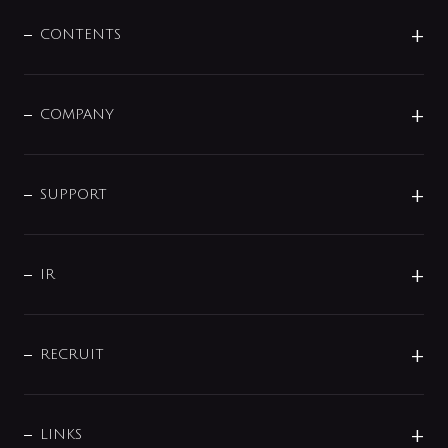
混合栓
企業情報
センサー・タッチ水栓
その他
CONTENTS
セットアイテム
MIZUBA（ミズバ）
予洗い水栓
プレパシュ＋
洗面器・手洗器
単水栓
COMPANY
みらいエコ住宅2026
事業について
シャワー
企業情報
インテリア・アクセサリー
SMART FINE BUBBLE
ORIGINAL GRAPHIC
企業理念
SUPPORT
分岐
コーポレートメッセージ
水栓部品
水まわり解決帖
サポート
CSR
バルブ
よくあるご質問
じぶんシャワーが見つかる
会社概要
シャワインフォ
IR
配管システム
お問い合わせ
沿革
配管部材
IENI
IR情報
サポートチャット
ブランド・グループ紹介
キッチン周辺用品
IRニュース
データダウンロード
RECRUIT
事業所案内
バス・空調周辺用品
経営情報
節湯水栓・節水水栓について
ショールーム
洗面周辺用品
採用情報
業績・財務情報
環境配慮バルブ登録制度について
水栓金具の製造工程
洗濯機周辺用品
募集要項
IRライブラリ
LINKS
みらいエコ住宅2026事業
トイレ周辺用品