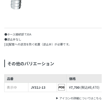
●ホース接続部 T30A
●逆止弁なし
[注]配管への逆流を防ぐ処置（逆止弁）が必要です。
その他のバリエーション
品番
価格
表示中
JY32J-13
¥
7,700
(税込¥
8,470
)
アイコンの詳細についてはこちら