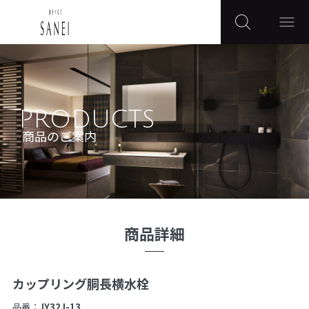
PRODUCTS
商品のご案内
商品詳細
カップリング胴長横水栓
品番：
JY32J-13