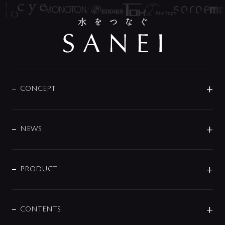
CONCEPT
BRAND
DESIGN
NEWS
ニュースリリース
商品に関して
PRODUCT
展示会
混合栓
企業情報
センサー・タッチ水栓
その他
CONTENTS
セットアイテム