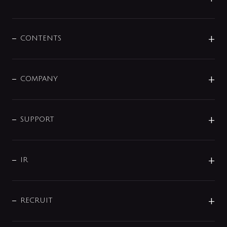
展示会
混合栓
企業情報
センサー・タッチ水栓
その他
CONTENTS
セットアイテム
MIZUBA（ミズバ）
予洗い水栓
プレパシュ＋
洗面器・手洗器
単水栓
COMPANY
みらいエコ住宅2026
事業について
シャワー
企業情報
インテリア・アクセサリー
SMART FINE BUBBLE
ORIGINAL GRAPHIC
企業理念
SUPPORT
分岐
コーポレートメッセージ
水栓部品
水まわり解決帖
サポート
CSR
バルブ
よくあるご質問
じぶんシャワーが見つかる
会社概要
シャワインフォ
IR
配管システム
お問い合わせ
沿革
配管部材
IENI
IR情報
サポートチャット
ブランド・グループ紹介
キッチン周辺用品
IRニュース
データダウンロード
RECRUIT
事業所案内
バス・空調周辺用品
経営情報
節湯水栓・節水水栓について
ショールーム
洗面周辺用品