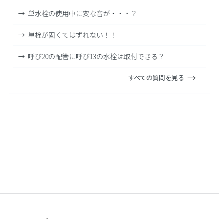
単水栓の使用中に変な音が・・・？
単栓が固くてはずれない！！
呼び20の配管に呼び13の水栓は取付できる？
すべての質問を見る