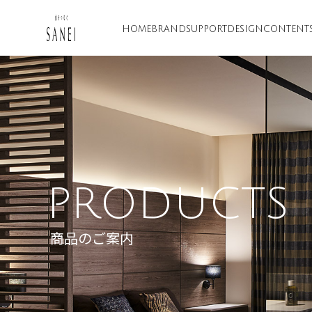
HOME
BRAND
SUPPORT
DESIGN
CONTENT
PRODUCTS
商品のご案内