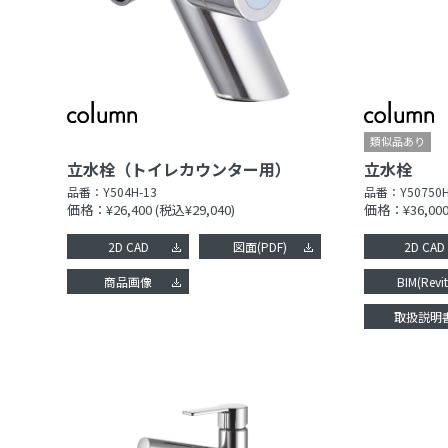
立水栓（トイレカウンター用）
立水栓
品番：
Y504H-13
品番：
Y50750H
価格：¥26,400
(税込¥29,040)
価格：¥36,00
2D CAD
図面(PDF)
2D CAD
商品画像
BIM(Revit
取扱説明