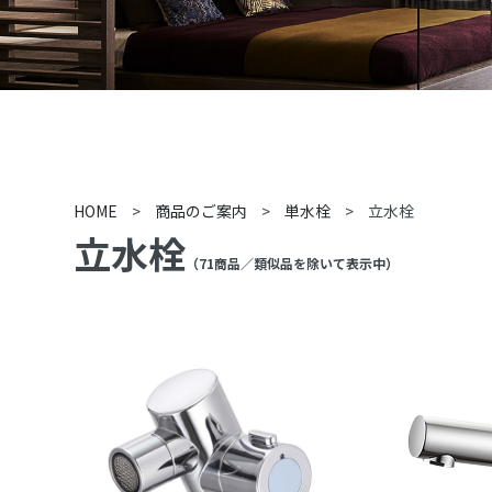
HOME
>
商品のご案内
>
単水栓
>
立水栓
立水栓
（
71
商品
／類似品を除いて表示中
）