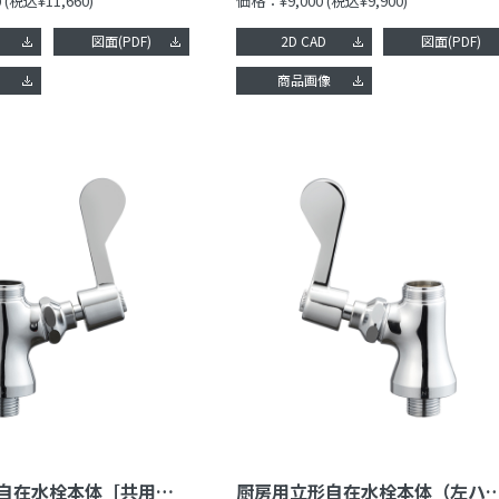
0
(税込¥11,660)
価格：¥9,000
(税込¥9,900)
図面(PDF)
2D CAD
図面(PDF)
像
商品画像
厨房用立形自在水栓本体［共用形］
厨房用立形自在水栓本体（左ハンドル