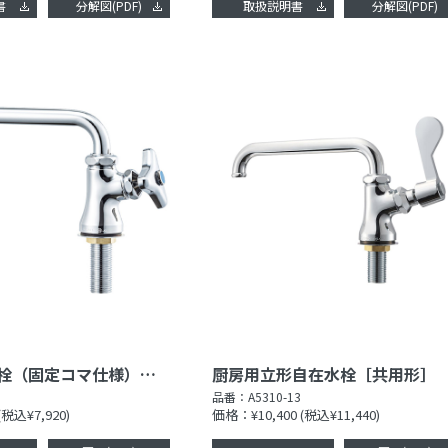
書
分解図(PDF)
取扱説明書
分解図(PDF)
立形自在水栓（固定コマ仕様）［共用形］
厨房用立形自在水栓［共用形］
品番：
A5310-13
(税込¥7,920)
価格：¥10,400
(税込¥11,440)