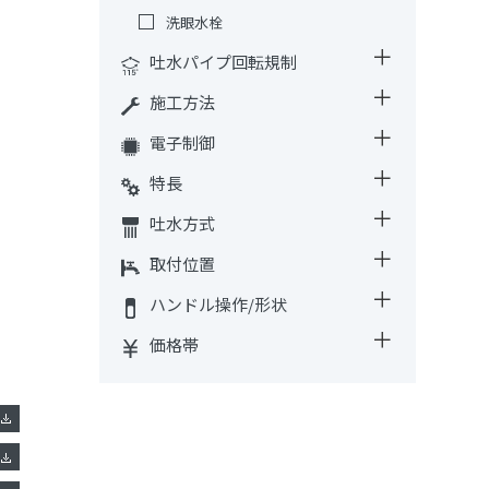
洗眼水栓
吐水パイプ回転規制
施工方法
電子制御
特長
吐水方式
取付位置
ハンドル操作/形状
価格帯