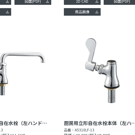
図面(PDF)
2D CAD
図面(PDF)
像
商品画像
厨房用立形自在水栓（左ハンドル）［共用形］
厨房用立形自在水栓本体（左ハンドル
13
品番：
A5310LF-13