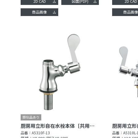
2D CAD
図面(PDF)
2D CAD
商品画像
商品画
厨房用立形自在水栓本体［共用形］
品番：
A5310F-13
品番：
A5310L-