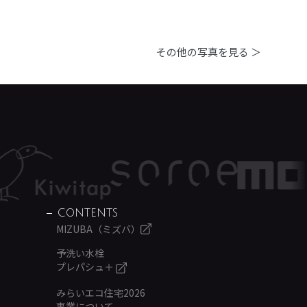
その他の写真を見る ＞
CONTENTS
MIZUBA（ミズバ）
予洗い水栓
プレパシュ＋
みらいエコ住宅2026
事業について