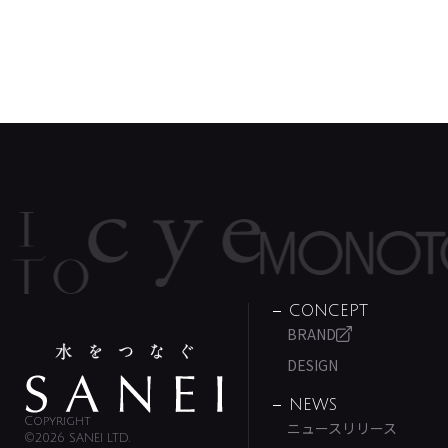
CONCEPT
BRAND
DESIGN
NEWS
Copyright
ニュースリリース
©2026 SANEI LTD.