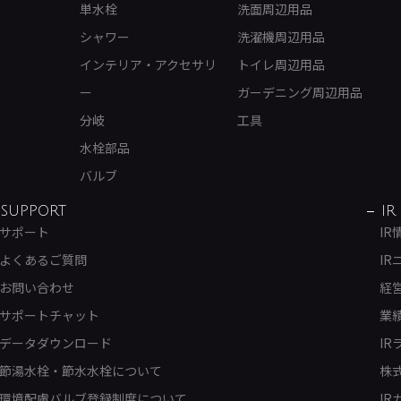
単水栓
洗面周辺用品
シャワー
洗濯機周辺用品
インテリア・アクセサリ
トイレ周辺用品
ー
ガーデニング周辺用品
分岐
工具
水栓部品
バルブ
SUPPORT
IR
サポート
IR
よくあるご質問
IR
お問い合わせ
経
サポートチャット
業
データダウンロード
IR
節湯水栓・節水水栓について
株
環境配慮バルブ登録制度について
IR