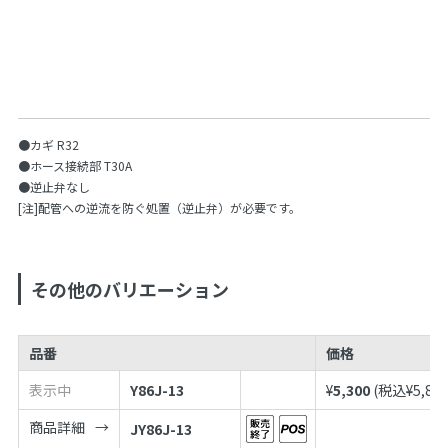
●カギ R32
●ホース接続部 T30A
●逆止弁なし
[注]配管への逆流を防ぐ処置（逆止弁）が必要です。
その他のバリエーション
品番
価格
表示中
Y86J-13
¥
5,300
(税込¥
5,83
商品詳細
JY86J-13