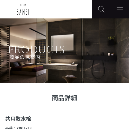
PRODUCTS
商品のご案内
商品詳細
共用散水栓
品番：
Y86J-13