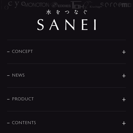
CONCEPT
BRAND
DESIGN
NEWS
ニュースリリース
商品に関して
PRODUCT
展示会
混合栓
企業情報
センサー・タッチ水栓
その他
CONTENTS
セットアイテム