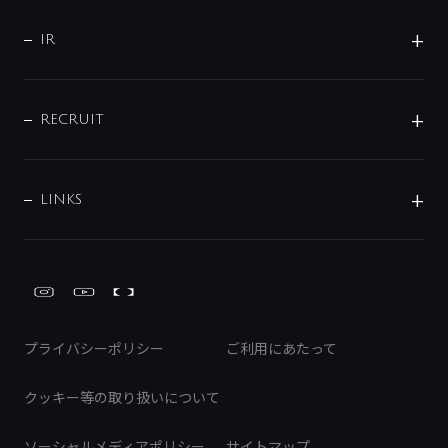
サポート
CSR
バルブ
よくあるご質問
じぶんシャワーが見つかる
会社概要
シャワインフォ
IR
配管システム
お問い合わせ
沿革
配管部材
IENI
IR情報
サポートチャット
ブランド・グループ紹介
キッチン周辺用品
IRニュース
データダウンロード
RECRUIT
事業所案内
バス・空調周辺用品
経営情報
節湯水栓・節水水栓について
ショールーム
洗面周辺用品
採用情報
業績・財務情報
環境配慮バルブ登録制度について
水栓金具の製造工程
洗濯機周辺用品
募集要項
IRライブラリ
LINKS
みらいエコ住宅2026事業
トイレ周辺用品
株式情報
類似品・模倣品にご注意ください
ガーデニング周辺用品
Global Site
IRカレンダー
工具
FAQ（IR向け）
ディスクロージャーポリシー
免責事項
プライバシーポリシー
ご利用にあたって
IRに関するお問い合わせ
電子公告
クッキー等の取り扱いについて
ソーシャルメディアポリシー
サイトマップ