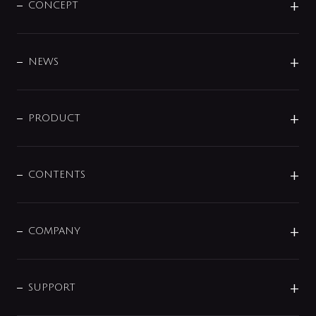
CONCEPT
BRAND
DESIGN
NEWS
ニュースリリース
商品に関して
PRODUCT
展示会
混合栓
企業情報
センサー・タッチ水栓
その他
CONTENTS
セットアイテム
MIZUBA（ミズバ）
予洗い水栓
プレパシュ＋
洗面器・手洗器
単水栓
COMPANY
みらいエコ住宅2026
事業について
シャワー
企業情報
インテリア・アクセサリー
SMART FINE BUBBLE
ORIGINAL GRAPHIC
企業理念
SUPPORT
分岐
コーポレートメッセージ
水栓部品
水まわり解決帖