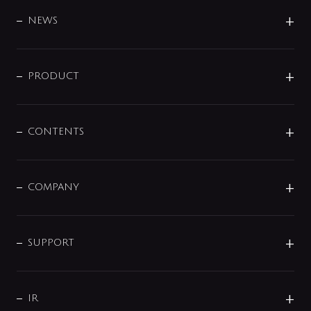
BRAND
DESIGN
NEWS
ニュースリリース
商品に関して
PRODUCT
展示会
混合栓
企業情報
センサー・タッチ水栓
その他
CONTENTS
セットアイテム
MIZUBA（ミズバ）
予洗い水栓
プレパシュ＋
洗面器・手洗器
単水栓
COMPANY
みらいエコ住宅2026
事業について
シャワー
企業情報
インテリア・アクセサリー
SMART FINE BUBBLE
ORIGINAL GRAPHIC
企業理念
SUPPORT
分岐
コーポレートメッセージ
水栓部品
水まわり解決帖
サポート
CSR
バルブ
よくあるご質問
じぶんシャワーが見つかる
会社概要
シャワインフォ
IR
配管システム