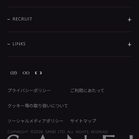
お問い合わせ
沿革
配管部材
IENI
IR情報
サポートチャット
ブランド・グループ紹介
キッチン周辺用品
IRニュース
データダウンロード
RECRUIT
事業所案内
バス・空調周辺用品
経営情報
節湯水栓・節水水栓について
ショールーム
洗面周辺用品
採用情報
業績・財務情報
環境配慮バルブ登録制度について
水栓金具の製造工程
洗濯機周辺用品
募集要項
IRライブラリ
LINKS
みらいエコ住宅2026事業
トイレ周辺用品
株式情報
類似品・模倣品にご注意ください
ガーデニング周辺用品
Global Site
IRカレンダー
工具
FAQ（IR向け）
ディスクロージャーポリシー
免責事項
プライバシーポリシー
ご利用にあたって
IRに関するお問い合わせ
電子公告
クッキー等の取り扱いについて
ソーシャルメディアポリシー
サイトマップ
Copyright
©2026 SANEI LTD.
All rights reserved.