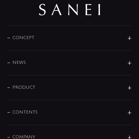
CONCEPT
BRAND
DESIGN
NEWS
ニュースリリース
商品に関して
PRODUCT
展示会
混合栓
企業情報
センサー・タッチ水栓
その他
CONTENTS
セットアイテム
MIZUBA（ミズバ）
予洗い水栓
プレパシュ＋
洗面器・手洗器
単水栓
COMPANY