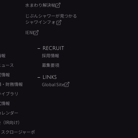
水まわり解決帖
じぶんシャワーが見つかる
シャワインフォ
IENI
RECRUIT
情報
採用情報
ニュース
募集要項
営情報
LINKS
績・財務情報
Global Site
ライブラリ
式情報
カレンダー
Q（IR向け）
ィスクロージャーポ