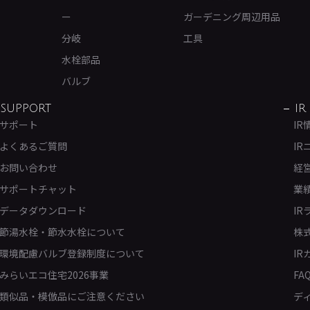
ー
ガーデニング周辺用品
分岐
工具
水栓部品
バルブ
SUPPORT
IR
サポート
IR
よくあるご質問
IR
お問い合わせ
経
サポートチャット
業
データダウンロード
IR
節湯水栓・節水水栓について
株
環境配慮バルブ登録制度について
IR
みらいエコ住宅2026事業
FA
類似品・模倣品にご注意ください
デ