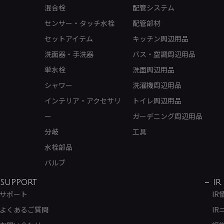
混合栓
配管システム
センサー・タッチ水栓
配管部材
セットアイテム
キッチン周辺用品
洗面器・手洗器
バス・空調周辺用品
単水栓
洗面周辺用品
シャワー
洗濯機周辺用品
インテリア・アクセサリ
トイレ周辺用品
ー
ガーデニング周辺用品
分岐
工具
水栓部品
バルブ
SUPPORT
IR
サポート
IR
よくあるご質問
IR