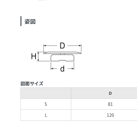
姿図
図面サイズ
D
S
81
L
120