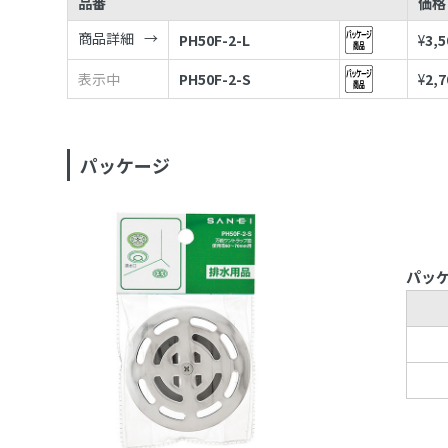
品番
価格
商品詳細
PH50F-2-L
¥
3,5
表示中
PH50F-2-S
¥
2,7
パッケージ
パッ