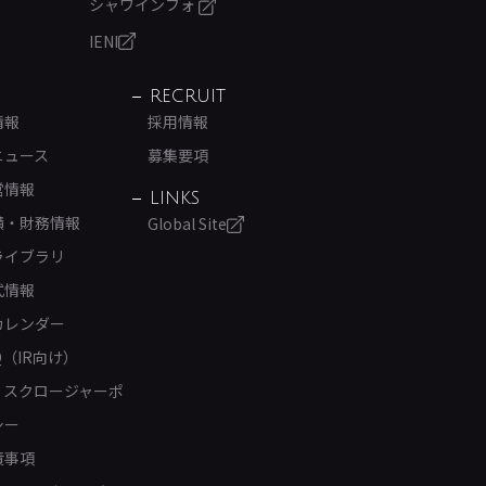
シャワインフォ
IENI
RECRUIT
情報
採用情報
ニュース
募集要項
営情報
LINKS
績・財務情報
Global Site
ライブラリ
式情報
カレンダー
Q（IR向け）
ィスクロージャーポ
シー
責事項