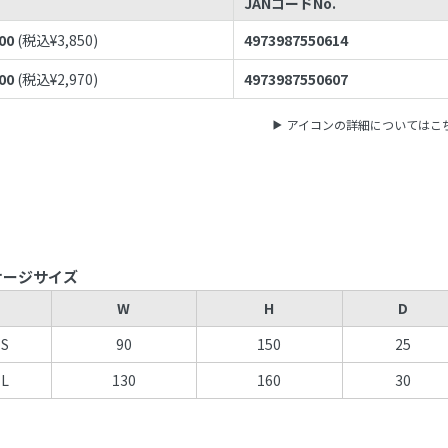
JANコードNo.
00
(税込¥
3,850
)
4973987550614
00
(税込¥
2,970
)
4973987550607
アイコンの詳細についてはこ
ケージサイズ
W
H
D
S
90
150
25
L
130
160
30