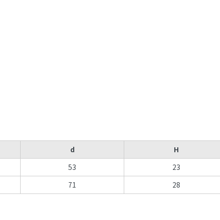
d
H
53
23
71
28