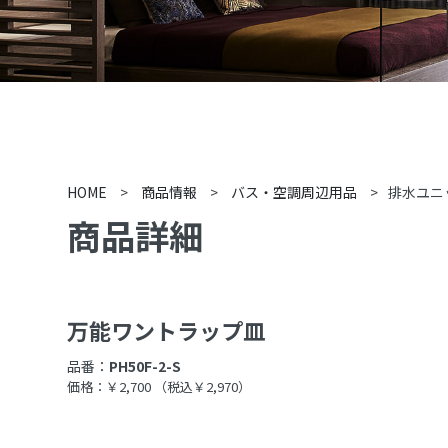
HOME
>
商品情報
>
バス・空調周辺用品
>
排水ユニ
商品詳細
万能ワントラップ皿
品番：
PH50F-2-S
価格：￥2,700
（税込￥2,970）