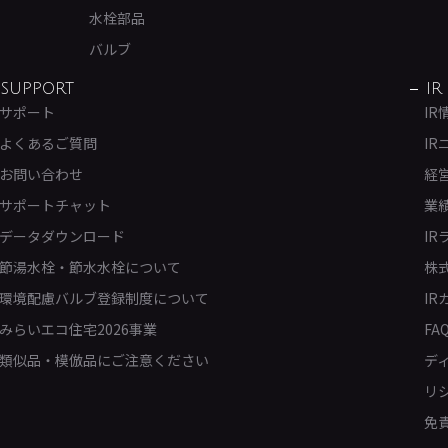
水栓部品
バルブ
SUPPORT
IR
サポート
IR
よくあるご質問
IR
お問い合わせ
経
サポートチャット
業
データダウンロード
IR
節湯水栓・節水水栓について
株
環境配慮バルブ登録制度について
IR
みらいエコ住宅2026事業
FA
類似品・模倣品にご注意ください
デ
リ
免