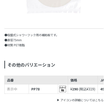
●吸盤式シャワーフック用の補助板です。
●直径75mm
●材質 PET樹脂
その他のバリエーション
品番
価格
JAN
表示中
PP78
¥
290
(税込¥
319
)
4973
アイコンの詳細についてはこちら