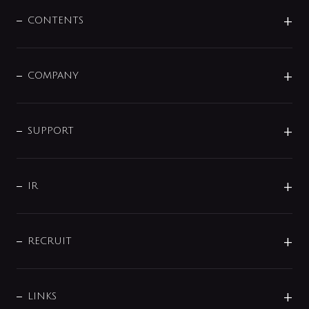
混合栓
企業情報
センサー・タッチ水栓
その他
CONTENTS
セットアイテム
MIZUBA（ミズバ）
予洗い水栓
プレパシュ＋
洗面器・手洗器
単水栓
COMPANY
みらいエコ住宅2026
事業について
シャワー
企業情報
インテリア・アクセサリー
SMART FINE BUBBLE
ORIGINAL GRAPHIC
企業理念
SUPPORT
分岐
コーポレートメッセージ
水栓部品
水まわり解決帖
サポート
CSR
バルブ
よくあるご質問
じぶんシャワーが見つかる
会社概要
シャワインフォ
IR
配管システム
お問い合わせ
沿革
配管部材
IENI
IR情報
サポートチャット
ブランド・グループ紹介
キッチン周辺用品
IRニュース
データダウンロード
RECRUIT
事業所案内
バス・空調周辺用品
経営情報
節湯水栓・節水水栓について
ショールーム
洗面周辺用品
採用情報
業績・財務情報
環境配慮バルブ登録制度について
水栓金具の製造工程
洗濯機周辺用品
募集要項
IRライブラリ
LINKS
みらいエコ住宅2026事業
トイレ周辺用品