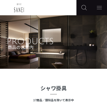
PRODUCTS
商品のご案内
シャワ掛具
17
商品
／類似品を除いて表示中