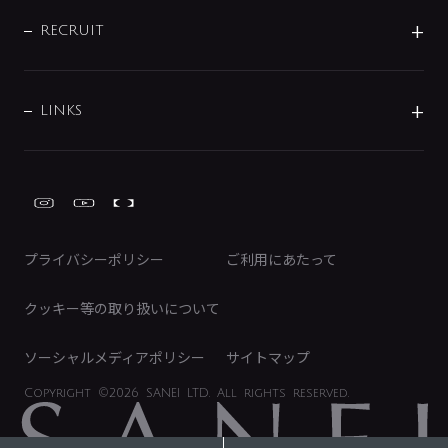
IR情報
サポートチャット
ブランド・グループ紹介
キッチン周辺用品
IRニュース
データダウンロード
RECRUIT
事業所案内
バス・空調周辺用品
経営情報
節湯水栓・節水水栓について
ショールーム
洗面周辺用品
採用情報
業績・財務情報
環境配慮バルブ登録制度について
水栓金具の製造工程
洗濯機周辺用品
募集要項
IRライブラリ
LINKS
みらいエコ住宅2026事業
トイレ周辺用品
株式情報
類似品・模倣品にご注意ください
ガーデニング周辺用品
Global Site
IRカレンダー
工具
FAQ（IR向け）
ディスクロージャーポリシー
免責事項
プライバシーポリシー
ご利用にあたって
IRに関するお問い合わせ
電子公告
クッキー等の取り扱いについて
ソーシャルメディアポリシー
サイトマップ
Copyright
©2026 SANEI LTD.
All rights reserved.