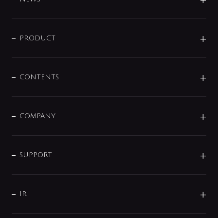
ニュースリリース
商品に関して
PRODUCT
展示会
混合栓
企業情報
センサー・タッチ水栓
その他
CONTENTS
セットアイテム
MIZUBA（ミズバ）
予洗い水栓
プレパシュ＋
洗面器・手洗器
単水栓
COMPANY
みらいエコ住宅2026
事業について
シャワー
企業情報
インテリア・アクセサリー
SMART FINE BUBBLE
ORIGINAL GRAPHIC
企業理念
SUPPORT
分岐
コーポレートメッセージ
水栓部品
水まわり解決帖
サポート
CSR
バルブ
よくあるご質問
じぶんシャワーが見つかる
会社概要
シャワインフォ
IR
配管システム
お問い合わせ
沿革
配管部材
IENI