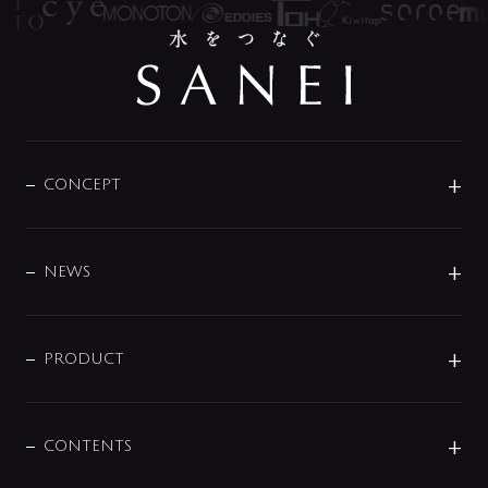
CONCEPT
BRAND
DESIGN
NEWS
ニュースリリース
商品に関して
PRODUCT
展示会
混合栓
企業情報
センサー・タッチ水栓
その他
CONTENTS
セットアイテム