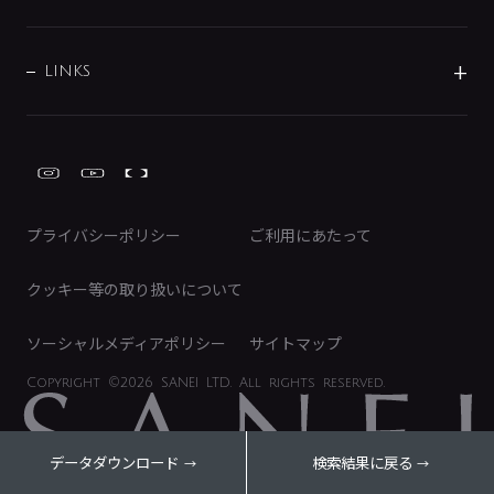
経営情報
節湯水栓・節水水栓について
ショールーム
洗面周辺用品
採用情報
業績・財務情報
環境配慮バルブ登録制度について
水栓金具の製造工程
洗濯機周辺用品
募集要項
IRライブラリ
LINKS
みらいエコ住宅2026事業
トイレ周辺用品
株式情報
類似品・模倣品にご注意ください
ガーデニング周辺用品
Global Site
IRカレンダー
工具
FAQ（IR向け）
ディスクロージャーポリシー
免責事項
プライバシーポリシー
ご利用にあたって
IRに関するお問い合わせ
電子公告
クッキー等の取り扱いについて
ソーシャルメディアポリシー
サイトマップ
Copyright
©2026 SANEI LTD.
All rights reserved.
データダウンロード
検索結果に戻る