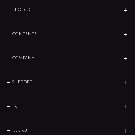
ニュースリリース
商品に関して
PRODUCT
展示会
混合栓
企業情報
センサー・タッチ水栓
その他
CONTENTS
セットアイテム
MIZUBA（ミズバ）
予洗い水栓
プレパシュ＋
洗面器・手洗器
単水栓
COMPANY
みらいエコ住宅2026
事業について
シャワー
企業情報
インテリア・アクセサリー
SMART FINE BUBBLE
ORIGINAL GRAPHIC
企業理念
SUPPORT
分岐
コーポレートメッセージ
水栓部品
水まわり解決帖
サポート
CSR
バルブ
よくあるご質問
じぶんシャワーが見つかる
会社概要
シャワインフォ
IR
配管システム
お問い合わせ
沿革
配管部材
IENI
IR情報
サポートチャット
ブランド・グループ紹介
キッチン周辺用品
IRニュース
データダウンロード
RECRUIT
事業所案内
バス・空調周辺用品