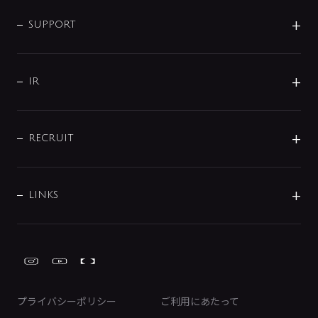
企業情報
インテリア・アクセサリー
SMART FINE BUBBLE
ORIGINAL GRAPHIC
企業理念
SUPPORT
分岐
コーポレートメッセージ
水栓部品
水まわり解決帖
サポート
CSR
バルブ
よくあるご質問
じぶんシャワーが見つかる
会社概要
シャワインフォ
IR
配管システム
お問い合わせ
沿革
配管部材
IENI
IR情報
サポートチャット
ブランド・グループ紹介
キッチン周辺用品
IRニュース
データダウンロード
RECRUIT
事業所案内
バス・空調周辺用品
経営情報
節湯水栓・節水水栓について
ショールーム
洗面周辺用品
採用情報
業績・財務情報
環境配慮バルブ登録制度について
水栓金具の製造工程
洗濯機周辺用品
募集要項
IRライブラリ
LINKS
みらいエコ住宅2026事業
トイレ周辺用品
株式情報
類似品・模倣品にご注意ください
ガーデニング周辺用品
Global Site
IRカレンダー
工具
FAQ（IR向け）
ディスクロージャーポリシー
免責事項
プライバシーポリシー
ご利用にあたって
IRに関するお問い合わせ