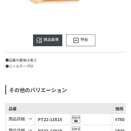
商品画像
特長
●品番の最後は長さ
●シールテープ付
その他のバリエーション
品番
価格
商品詳細
PT22-13X15
¥
750
(税
商品詳細
PT22-13X20
¥
820
(税