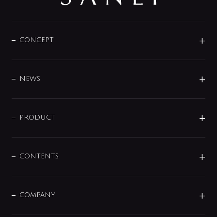
CONCEPT
BRAND
DESIGN
NEWS
ニュースリリース
商品に関して
PRODUCT
展示会
混合栓
企業情報
センサー・タッチ水栓
その他
CONTENTS
セットアイテム
MIZUBA（ミズバ）
予洗い水栓
プレパシュ＋
洗面器・手洗器
単水栓
COMPANY
みらいエコ住宅2026
事業について
シャワー