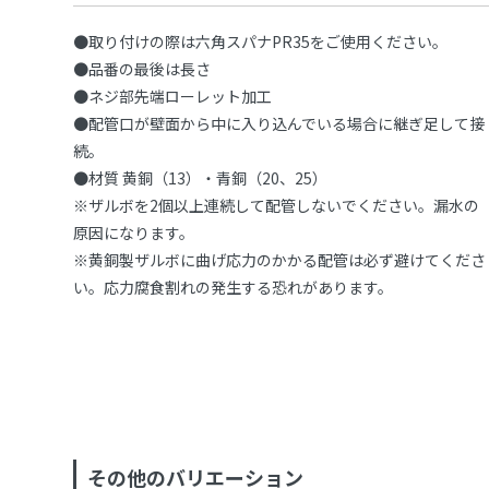
●取り付けの際は六角スパナPR35をご使用ください。
●品番の最後は長さ
●ネジ部先端ローレット加工
●配管口が壁面から中に入り込んでいる場合に継ぎ足して接
続。
●材質 黄銅（13）・青銅（20、25）
※ザルボを2個以上連続して配管しないでください。漏水の
原因になります。
※黄銅製ザルボに曲げ応力のかかる配管は必ず避けてくださ
い。応力腐食割れの発生する恐れがあります。
その他のバリエーション