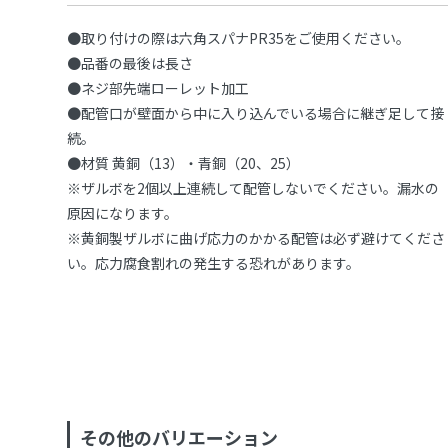
●取り付けの際は六角スパナPR35をご使用ください。
●品番の最後は長さ
●ネジ部先端ローレット加工
●配管口が壁面から中に入り込んでいる場合に継ぎ足して接
続。
●材質 黄銅（13）・青銅（20、25）
※ザルボを2個以上連続して配管しないでください。漏水の
原因になります。
※黄銅製ザルボに曲げ応力のかかる配管は必ず避けてくださ
い。応力腐食割れの発生する恐れがあります。
その他のバリエーション