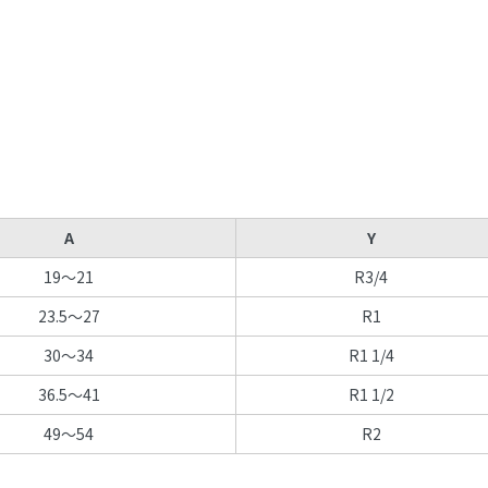
A
Y
19～21
R3/4
23.5～27
R1
30～34
R1 1/4
36.5～41
R1 1/2
49～54
R2