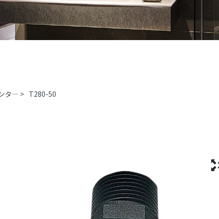
ンタ―
>
T280-50