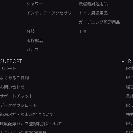
シャワー
洗濯機周辺用品
インテリア・アクセサリ
トイレ周辺用品
ー
ガーデニング周辺用品
分岐
工具
水栓部品
バルブ
SUPPORT
IR
サポート
IR
よくあるご質問
IR
お問い合わせ
経
サポートチャット
業
データダウンロード
IR
節湯水栓・節水水栓について
株
環境配慮バルブ登録制度について
IR
みらいエコ住宅2026事業
FA