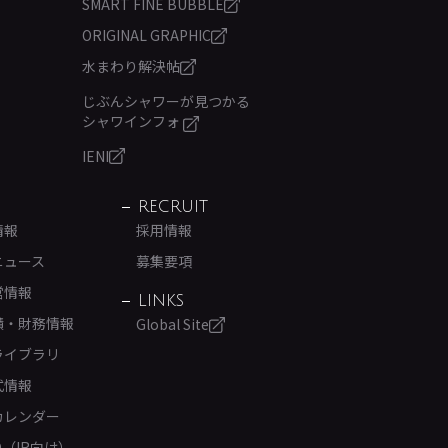
SMART FINE BUBBLE
ORIGINAL GRAPHIC
水まわり解決帖
じぶんシャワーが見つかる
シャワインフォ
IENI
RECRUIT
情報
採用情報
ニュース
募集要項
営情報
LINKS
績・財務情報
Global Site
ライブラリ
式情報
カレンダー
Q（IR向け）