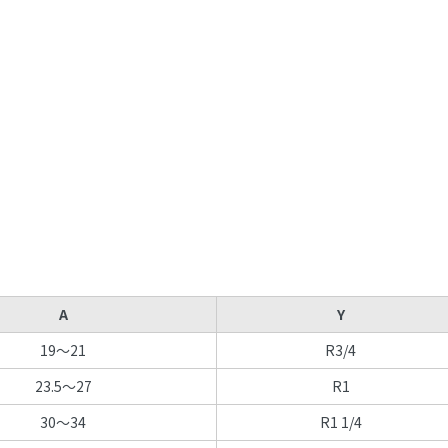
A
Y
19～21
R3/4
23.5～27
R1
30～34
R1 1/4