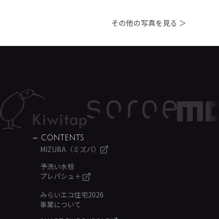
その他の写真を見る ＞
CONTENTS
MIZUBA（ミズバ）
予洗い水栓
プレパシュ＋
みらいエコ住宅2026
事業について