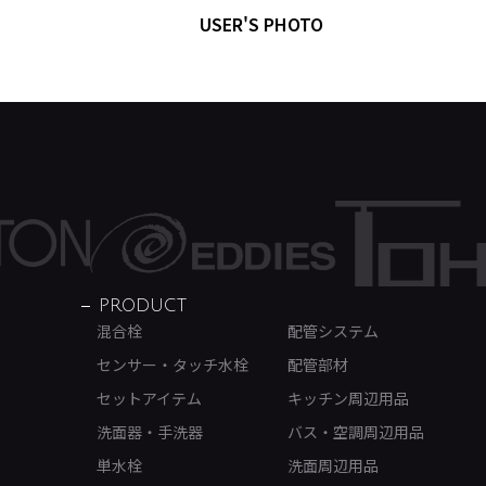
USER'S PHOTO
PRODUCT
混合栓
配管システム
センサー・タッチ水栓
配管部材
セットアイテム
キッチン周辺用品
洗面器・手洗器
バス・空調周辺用品
単水栓
洗面周辺用品