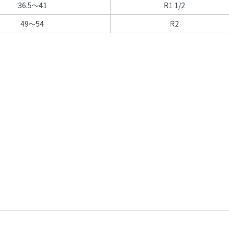
36.5～41
R1 1/2
49～54
R2