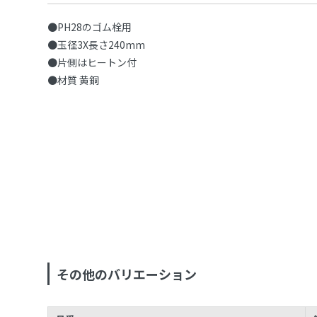
●PH28のゴム栓用
●玉径3X長さ240mm
●片側はヒートン付
●材質 黄銅
その他のバリエーション