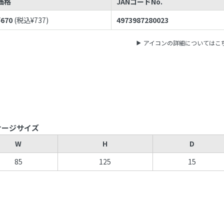
価格
JANコードNo.
¥
670
(税込¥
737
)
4973987280023
アイコンの詳細についてはこ
ケージサイズ
W
H
D
85
125
15