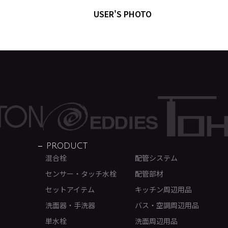
USER'S PHOTO
PRODUCT
混合栓
配管システム
センサー・タッチ水栓
配管部材
セットアイテム
キッチン周辺用品
洗面器・手洗器
バス・空調周辺用品
単水栓
洗面周辺用品