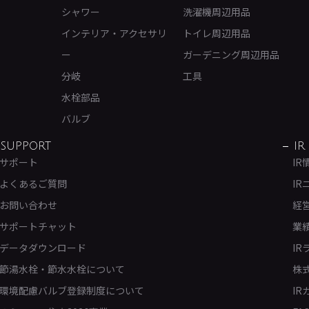
シャワー
洗濯機周辺用品
インテリア・アクセサリ
トイレ周辺用品
ー
ガーデニング周辺用品
分岐
工具
水栓部品
バルブ
SUPPORT
IR
サポート
IR
よくあるご質問
IR
お問い合わせ
経
サポートチャット
業
データダウンロード
IR
節湯水栓・節水水栓について
株
環境配慮バルブ登録制度について
IR