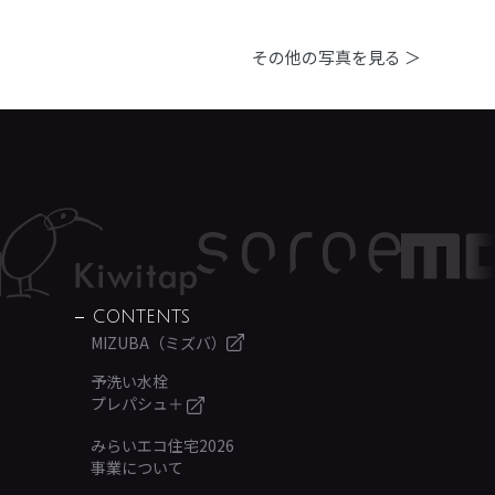
その他の写真を見る ＞
CONTENTS
MIZUBA（ミズバ）
予洗い水栓
プレパシュ＋
みらいエコ住宅2026
事業について